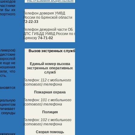
НЕТРЕЗВЫМ ВОДИТЕЛЕМ
ешеходов
частники
ли бы их
Телефон доверия УМВД
спортного
России по Брянской области
72-22-33
Телефон дежурной части ОБ
ДПС ГИБДД УМВД России по г.
Брянску
74-71-02
ликеров)
Вызов экстренных служб
дистские
взрослой
се еще не
Единый номер вызова
 ношения
экстренных оперативных
или, что
служб
сть.
Телефон: 112 с мобильного
(сотового) телефона
тановятся
Пожарная охрана
Телефон: 101 с мобильного
циальную
(сотового) телефона
ициентом
личивает
Полиция
е секунды
Телефон: 102 с мобильного
(сотового) телефона
Скорая помощь
ражающих