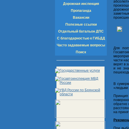
абсолют
Дорожная инспекция
произош
дорожног
Пропаганда
заметным
Вакансии
происшес
Полезные ссылки
Отдельный батальон ДПС
С благодарностью к ГИБДД
Часто задаваемые вопросы
Для поп
Поиск
Госавто
мероприя
части на
верят в 
и не зна
пешеходы
В сумерк
«людьми 
Принцип 
поверхно
обратно 
расстоян
на приня
Рекомен
При выбо