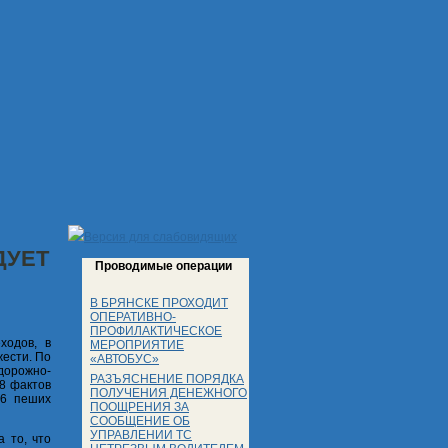
Версия для слабовидящих
ДУЕТ
Проводимые операции
В БРЯНСКЕ ПРОХОДИТ
ОПЕРАТИВНО-
ПРОФИЛАКТИЧЕСКОЕ
ходов, в
МЕРОПРИЯТИЕ
жести. По
«АВТОБУС»
дорожно-
РАЗЪЯСНЕНИЕ ПОРЯДКА
68 фактов
ПОЛУЧЕНИЯ ДЕНЕЖНОГО
 6 пеших
ПООЩРЕНИЯ ЗА
СООБЩЕНИЕ ОБ
УПРАВЛЕНИИ ТС
 то, что