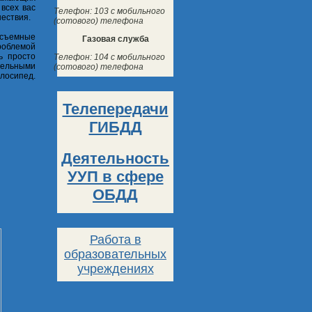
 всех вас
Телефон: 103 с мобильного
шествия.
(сотового) телефона
есъемные
Газовая служба
роблемой
ь просто
Телефон: 104 с мобильного
ельными
(сотового) телефона
лосипед.
Телепередачи
ГИБДД
Деятельность
УУП в сфере
ОБДД
Работа в
образовательных
учреждениях