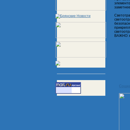
элементо
заметнее
Светотр
светоот
безопасн
прикреп
светоотр
ВАЖНО: в
Соци