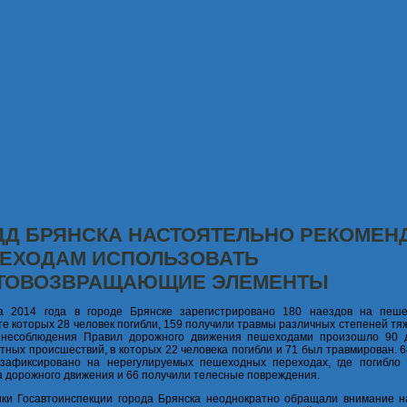
ДД БРЯНСКА НАСТОЯТЕЛЬНО РЕКОМЕН
ЕХОДАМ ИСПОЛЬЗОВАТЬ
ТОВОЗВРАЩАЮЩИЕ ЭЛЕМЕНТЫ
а 2014 года в городе Брянске зарегистрировано 180 наездов на пеше
те которых 28 человек погибли, 159 получили травмы различных степеней тя
 несоблюдения Правил дорожного движения пешеходами произошло 90 
тных происшествий, в которых 22 человека погибли и 71 был травмирован. 
 зафиксировано на нерегулируемых пешеходных переходах, где погибло
а дорожного движения и 66 получили телесные повреждения.
ки Госавтоинспекции города Брянска неоднократно обращали внимание на