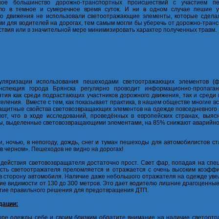
ное большинство дорожно-транспортных происшествий с участием п
ло в темное и сумеречное время суток. И ни в одном случае пешие у
о движения не использовали светоотражающие элементы, которые сдела
и для водителей на дорогах, тем самым могли бы уберечь от дорожно-тран
твия или в значительной мере минимизировать характер полученных травм.
уляризации использования пешеходами светоотражающих элементов (ф
инспекция города Брянска регулярно проводит информационно-пропаган
тия как среди подрастающих участников дорожного движения, так и среди 
селения. Вместе с тем, как показывает практика, в нашем обществе многие в
защитные свойства световозвращающих элементов на одежде повседневного
ют, что в ходе исследований, проведённых в европейских странах, выясн
, выделенные световозвращающими элементами, на 85% снижают аварийно
и, ночью, в непогоду, дождь, снег и туман пешеходы для автомобилистов с
в черном». Пешеходов не видно на дорогах!
действия световозвращателя достаточно прост. Свет фар, попадая на спе
сть светоотражателя преломляется и отражается с очень высоким коэфф
в сторону автомобиля. Наличие даже небольшого отражателя на одежде уве
ие видимости от 130 до 300 метров. Это дает водителю лишние драгоценны
тие правильного решения для предотвращения ДТП.
дации:
ре одежды себе и своим близким обратите внимание на наличие светоот