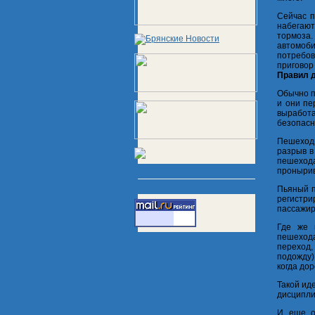
Сейчас п
набегают
тормоза.
автомоб
потребов
приговор
Правил д
Обычно п
и они пе
выработа
безопасн
Пешеходы
разрыв в
пешеход
пронырив
Пьяный п
регистри
пассажир
Где же 
пешехода
переход,
подожду)
когда дор
Такой ид
дисципли
И еще о