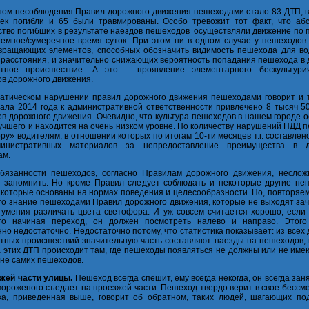
том несоблюдения Правил дорожного движения пешеходами стало 83 ДТП, в
ек погибли и 65 были травмированы. Особо тревожит тот факт, что аб
тво погибших в результате наездов пешеходов осуществляли движение по 
темное/сумеречное время суток. При этом ни в одном случае у пешеходов
вращающих элементов, способных обозначить видимость пешехода для во
 расстояния, и значительно снижающих вероятность попадания пешехода в 
ртное происшествие. А это – проявление элементарного бескультур
ов дорожного движения.
атическом нарушении правил дорожного движения пешеходами говорит и т
чала 2014 года к административной ответственности привлечено 8 тысяч 5
ов дорожного движения. Очевидно, что культура пешеходов в нашем городе 
учшего и находится на очень низком уровне. По количеству нарушений ПДД
ру» водителям, в отношении которых по итогам 10-ти месяцев т.г. составлен
инистративных материалов за непредоставление преимущества в д
ам.
бязанности пешеходов, согласно Правилам дорожного движения, неслож
 запомнить. Но кроме Правил следует соблюдать и некоторые другие не
 которые основаны на нормах поведения и целесообразности. Но, повторяе
это знание пешеходами Правил дорожного движения, которые не выходят за
умения различать цвета светофора. И уж совсем считается хорошо, если
что начиная переход, он должен посмотреть налево и направо. Этого
но недостаточно. Недостаточно потому, что статистика показывает: из всех
тных происшествий значительную часть составляют наезды на пешеходов, 
 этих ДТП происходит там, где пешеходы появляться не должны или не име
вине самих пешеходов.
зжей части улицы.
Пешеход всегда спешит, ему всегда некогда, он всегда зан
ороженого съедает на проезжей части. Пешеход твердо верит в свое бессм
ка, приведенная выше, говорит об обратном, таких людей, шагающих под