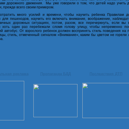
ами дорожного движения. Мы уже говорили о том, что детей надо учить 
 и, прежде всего своим примером.
отратить много усилий и времени, чтобы научить ребенка Правилам д
 для пешеходов, научить его включать внимание, воображение, наблюдат
ичных дорожных ситуациях, потом, разом, все перечеркнуть, если вы 
м хоть один раз перебежали сломя голову улицу, чтобы непременно по
й автобус. От взрослого ребенок должен воспринять стиль поведения на 
ицы, стиль, отмеченный сигналом «Внимание», каким бы цветом не горели 
а.
альная реклама
Пропаганда БДД
Последствия ДТП