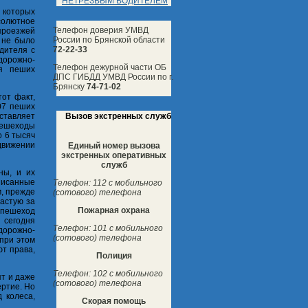
НЕТРЕЗВЫМ ВОДИТЕЛЕМ
 которых
солютное
Телефон доверия УМВД
проезжей
России по Брянской области
 не было
72-22-33
дителя с
дорожно-
Телефон дежурной части ОБ
ия пеших
ДПС ГИБДД УМВД России по г.
Брянску
74-71-02
от факт,
07 пеших
Вызов экстренных служб
оставляет
 пешеходы
о 6 тысяч
вижении
Единый номер вызова
экстренных оперативных
служб
ны, и их
писанные
Телефон: 112 с мобильного
м, прежде
(сотового) телефона
частую за
Пожарная охрана
 пешеход
 сегодня
Телефон: 101 с мобильного
 дорожно-
(сотового) телефона
при этом
ют права,
Полиция
Телефон: 102 с мобильного
ят и даже
(сотового) телефона
ертие. Но
 колеса,
Скорая помощь