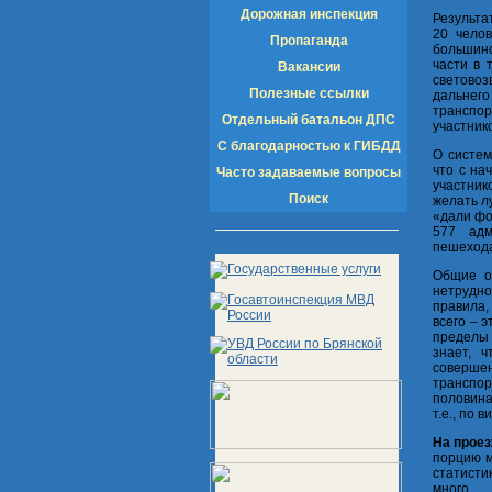
Дорожная инспекция
Результа
20 челов
Пропаганда
большинс
части в 
Вакансии
световоз
Полезные ссылки
дальнего
транспо
Отдельный батальон ДПС
участник
С благодарностью к ГИБДД
О систем
что с на
Часто задаваемые вопросы
участник
Поиск
желать л
«дали фо
577 адм
пешеход
Общие о
нетрудно
правила,
всего – 
пределы 
знает, 
совершен
транспор
половина
т.е., по 
На прое
порцию м
статисти
много.