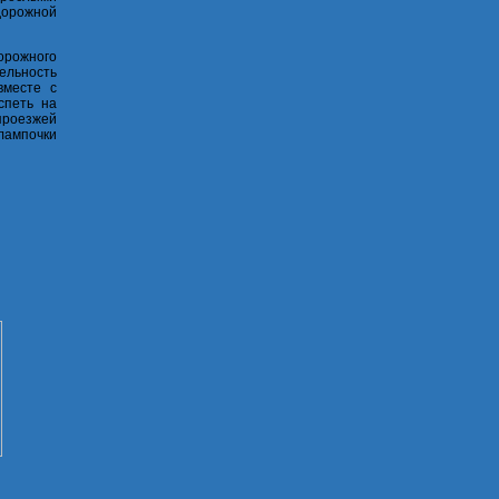
дорожной
орожного
ельность
вместе с
спеть на
проезжей
лампочки