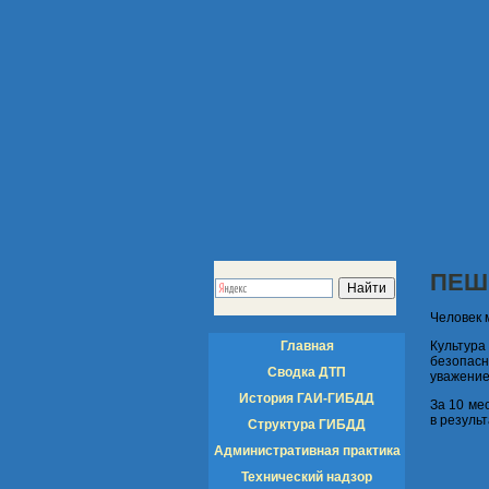
ПЕШ
Человек 
Главная
Культур
безопасн
Сводка ДТП
уважение
История ГАИ-ГИБДД
За 10 ме
в резуль
Структура ГИБДД
Административная практика
Технический надзор