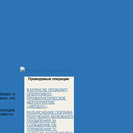
Версия для слабовидящих
Проводимые операции
В БРЯНСКЕ ПРОХОДИТ
ОПЕРАТИВНО-
Правил и
ПРОФИЛАКТИЧЕСКОЕ
роге, это
МЕРОПРИЯТИЕ
«АВТОБУС»
ешеходов,
РАЗЪЯСНЕНИЕ ПОРЯДКА
тяжести.
ПОЛУЧЕНИЯ ДЕНЕЖНОГО
ПООЩРЕНИЯ ЗА
СООБЩЕНИЕ ОБ
УПРАВЛЕНИИ ТС