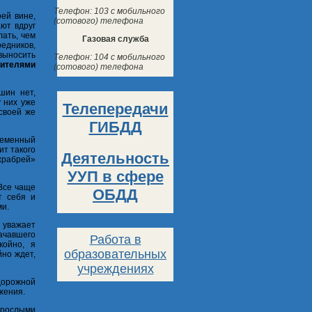
Телефон: 103 с мобильного
ей вине,
(сотового) телефона
ают вдруг
лать, чем
Газовая служба
едников,
 выносить
Телефон: 104 с мобильного
шителями
(сотового) телефона
ашин нет,
у них уже
Телепередачи
своей же
ГИБДД
ременный
ит такого
Деятельность
храбрей»
УУП в сфере
Все чаще
ОБДД
т себя и
ми.
 уважает
начавшего
Работа в
койно, я
образовательных
йно ждет,
учреждениях
 дорожной
жения.
зрослыми