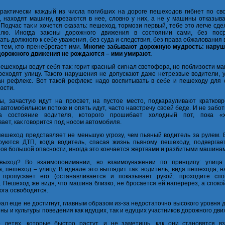
рактически каждый из числа погибших на дороге пешеходов гибнет по сво
, находят машину, врезаются в нее, словно у них, а не у машины отказыв
 Подчас так и хочется сказать: пешеход, тормози первый, тебе это легче сде
илю. Иногда законы дорожного движения в состоянии сами, без поср
ать должного к себе уважения, без суда и следствия, без права обжалования
 тем, кто пренебрегает ими.
Многие забывают дорожную мудрость: нару
орожного движения не рождаются – ими умирают.
ешеходы ведут себя так: горит красный сигнал светофора, но поблизости м
реходят улицу. Такого нарушения не допускают даже нетрезвые водители, 
н рефлекс. Вот такой рефлекс надо воспитывать в себе и пешеходу для 
ости.
, зачастую идут на просвет, на пустое место, подкарауливают кратков
 автомобильном потоке и опять идут, часто навстречу своей беде. И не забот
а состояние водителя, которого прошибает холодный пот, пока «
ает, как говорится под носом автомобиля.
ешеход представляет не меньшую угрозу, чем пьяный водитель за рулем. 
руются ДТП, когда водитель, спасая жизнь пьяному пешеходу, подвергае
ов большой опасности, иногда это кончается жертвами и разбитыми машина
выход? Во взаимопонимании, во взаимоуважении по принципу: улица
, пешеход – улицу. В идеале это выглядит так: водитель, видя пешехода, 
 пропускает его (останавливается и показывает рукой: проходите спо
. Пешеход же видя, что машина близко, не бросается ей наперерез, а споко
ога освободится.
еал еще не достигнут, главным образом из-за недостаточно высокого уровня
ны и культуры поведения как идущих, так и едущих участников дорожного дви
 детях, которые быстро растут, и не заметишь, как они становятся в