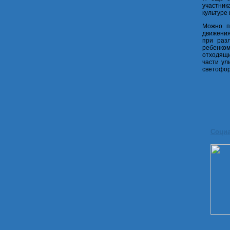
участник
культуре
Можно п
движения
при разл
ребенко
отходящи
части ул
светофор
Соци