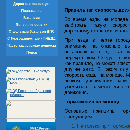
Дорожная инспекция
Правильная скорость дви
Пропаганда
Вакансии
Во время езды на мопеде 
выбирать такую скорост
Полезные ссылки
дорожному покрытию и конк
Отдельный батальон ДПС
С благодарностью к ГИБДД
При езде в черте город
внимание на опасные вые
Часто задаваемые вопросы
остановок и т. д., так 
Поиск
перекрестком. Следует помн
как правило, не может заме
другие авто. В таком слу
скорость езды на мопеде. М
резком увеличении или 
убедиться, заметят ли его
движения.
Торможение на мопеде
Основные принципы тор
следующем:
Не только при торможе