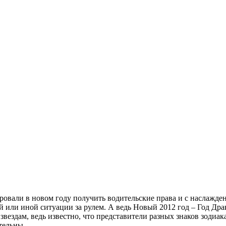
овали в новом году получить водительские права и с наслажден
ой или иной ситуации за рулем. А ведь Новый 2012 год – Год Дра
вездам, ведь известно, что представители разных знаков зодиака
тельны.