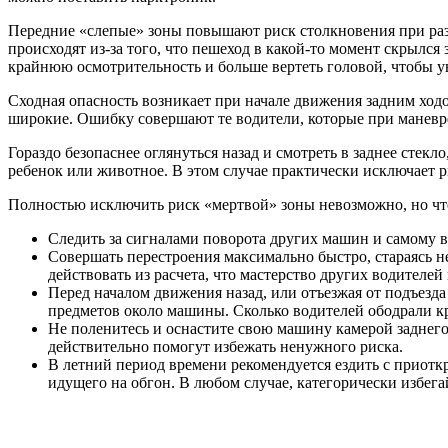
Передние «слепые» зоны повышают риск столкновения при разво
происходят из-за того, что пешеход в какой-то момент скрылся
крайнюю осмотрительность и больше вертеть головой, чтобы у
Сходная опасность возникает при начале движения задним ходо
широкие. Ошибку совершают те водители, которые при маневре
Гораздо безопаснее оглянуться назад и смотреть в заднее стекло
ребенок или животное. В этом случае практически исключает ри
Полностью исключить риск «мертвой» зоны невозможно, но что
Следить за сигналами поворота других машин и самому вк
Совершать перестроения максимально быстро, стараясь не
действовать из расчета, что мастерство других водителей
Перед началом движения назад, или отъезжая от подъезда
предметов около машины. Сколько водителей ободрали кр
Не поленитесь и оснастите свою машину камерой заднег
действительно помогут избежать ненужного риска.
В летний период времени рекомендуется ездить с приот
идущего на обгон. В любом случае, категорически избег