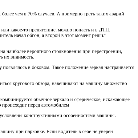
П более чем в 70% случаев. А примерно треть таких аварий
 или какое-то препятствие, можно попасть и в ДТП.
тель начал обгон, а второй в этот момент решил
зона наиболее вероятного столкновения при перестроении,
ть их видимость.
у появлялось в боковом. Такое положение зеркал настраивается
обиться кругового обзора, навешивают на машину множество
е комбинируется обычное зеркало и сферическое, искажающее
то происходит перед автомобилем
 обусловлены конструктивными особенностями машины.
машину при парковке. Если водитель в себе не уверен –