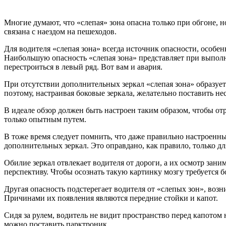
Многие думают, что «слепая» зона опасна только при обгоне, н
связана с наездом на пешеходов.
Для водителя «слепая зона» всегда источник опасности, особе
Наибольшую опасность «слепая зона» представляет при выполн
перестроиться в левый ряд. Вот вам и авария.
При отсутствии дополнительных зеркал «слепая зона» образует
поэтому, настраивая боковые зеркала, желательно поставить н
В идеале обзор должен быть настроен таким образом, чтобы отр
только опытным путем.
В тоже время следует помнить, что даже правильно настроенн
дополнительных зеркал. Это оправдано, как правило, только д
Обилие зеркал отвлекает водителя от дороги, а их осмотр зан
перспективу. Чтобы осознать такую картинку мозгу требуется б
Другая опасность подстерегает водителя от «слепых зон», в
Причинами их появления являются передние стойки и капот.
Сидя за рулем, водитель не видит пространство перед капотом 
можно поставить парктроник.