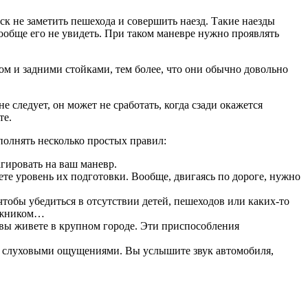
ск не заметить пешехода и совершить наезд. Такие наезды
 вообще его не увидеть. При таком маневре нужно проявлять
ом и задними стойками, тем более, что они обычно довольно
не следует, он может не сработать, когда сзади окажется
те.
олнять несколько простых правил:
агировать на ваш маневр.
ете уровень их подготовки. Вообще, двигаясь по дороге, нужно
чтобы убедиться в отсутствии детей, пешеходов или каких-то
гажником…
вы живете в крупном городе. Эти приспособления
ся слуховыми ощущениями. Вы услышите звук автомобиля,