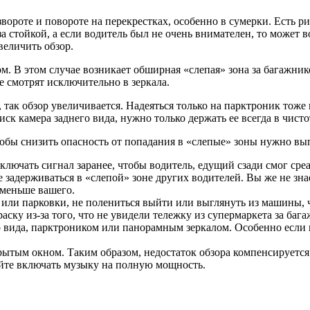
роте и повороте на перекрестках, особенно в сумерки. Есть ри
 за стойкой, а если водитель был не очень внимателен, то может
величить обзор.
м. В этом случае возникает обширная «слепая» зона за багажник
 смотрят исключительно в зеркала.
, так обзор увеличивается. Надеяться только на парктроник тоже 
ск камера заднего вида, нужно только держать ее всегда в чисто
бы снизить опасность от попадания в «слепые» зоны нужно вып
лючать сигнал заранее, чтобы водитель, едущий сзади смог сре
 задерживаться в «слепой» зоне других водителей. Вы же не зна
 меньше вашего.
 или парковки, не полениться выйти или выглянуть из машины, 
аску из-за того, что не увидели тележку из супермаркета за ба
о вида, парктроником или панорамным зеркалом. Особенно если 
крытым окном. Таким образом, недостаток обзора компенсирует
айте включать музыку на полную мощность.