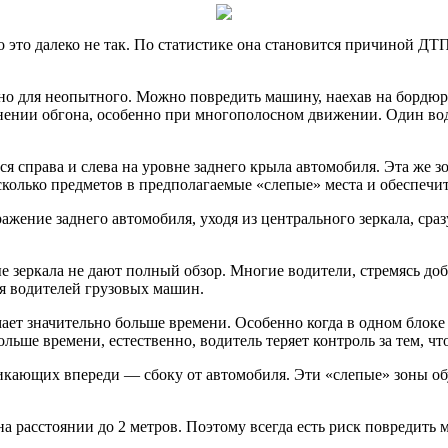
о это далеко не так. По статистике она становится причиной ДТ
нно для неопытного. Можно повредить машину, наехав на бордюр
ении обгона, особенно при многополосном движении. Один води
ся справа и слева на уровне заднего крыла автомобиля. Эта же 
есколько предметов в предполагаемые «слепые» места и обеспечи
ажение заднего автомобиля, уходя из центрального зеркала, сраз
ые зеркала не дают полный обзор. Многие водители, стремясь д
ля водителей грузовых машин.
имает значительно больше времени. Особенно когда в одном блок
ольше времени, естественно, водитель теряет контроль за тем, ч
озникающих впереди — сбоку от автомобиля. Эти «слепые» зоны
на расстоянии до 2 метров. Поэтому всегда есть риск повредить 