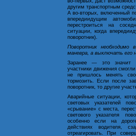
во-первых, даст возможнос
другим транспортным средст
А во-вторых, включенный п
впередиидущим автомо
перестроиться на сосед
ситуации, когда впередии
поворотник).
Поворотник необходимо в
маневра, а выключать его н
Заранее — это значит н
участники движения смогли
не пришлось менять сво
тормозить. Если после за
поворотник, то другие учас
Аварийные ситуации, кото
световых указателей пов
«срывание» с места, пере
светового указателя пов
особенно если на дорог
действиях водителя, с
отреагировать. При совер