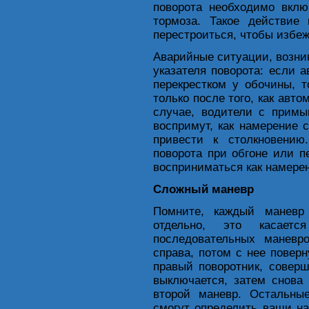
поворота необходимо вклю
тормоза. Такое действие
перестроиться, чтобы избеж
Аварийные ситуации, возни
указателя поворота: если 
перекрестком у обочины, т
только после того, как авт
случае, водители с примы
воспримут, как намерение 
привести к столкновению
поворота при обгоне или 
восприниматься как намерен
Сложный маневр
Помните, каждый маневр 
отдельно, это касаетс
последовательных маневро
справа, потом с нее поверн
правый поворотник, соверш
выключается, затем снова
второй маневр. Остальны
смогут определить ваши н