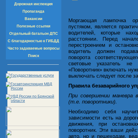
Дорожная инспекция
Пропаганда
Вакансии
Моргающая лампочка ор
пустяком, является практ
Полезные ссылки
водителей, которые нах
Отдельный батальон ДПС
расстоянии. Перед начал
С благодарностью к ГИБДД
перестроением и остановк
Часто задаваемые вопросы
водитель должен подава
Поиск
поворота соответствующе
световые указатель не 
«Поворотник» включать нужн
выключать следует после з
Правила безаварийного у
При совершении маневра 
(т.е. поворотники).
Необходимо себя научит
зависимости есть на доро
движения, при остановка
поворотник. Эти ваши дейс
авто, но и пешеходам, вед