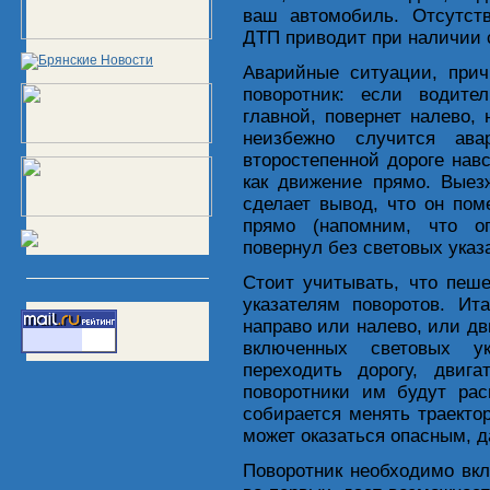
ваш автомобиль. Отсутств
ДТП приводит при наличии 
Аварийные ситуации, прич
поворотник: если водите
главной, повернет налево,
неизбежно случится ава
второстепенной дороге навс
как движение прямо. Выез
сделает вывод, что он по
прямо (напомним, что оп
повернул без световых указа
Стоит учитывать, что пеш
указателям поворотов. Ит
направо или налево, или дв
включенных световых ук
переходить дорогу, двиг
поворотники им будут рас
собирается менять траекто
может оказаться опасным, 
Поворотник необходимо вкл