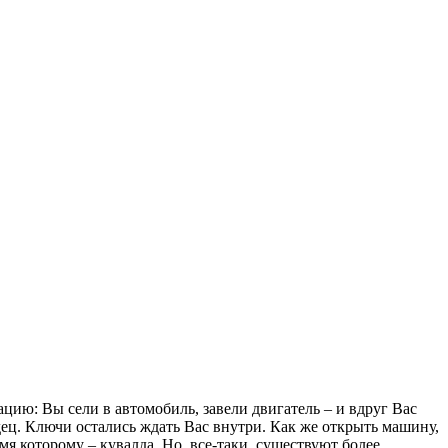
цию: Вы сели в автомобиль, завели двигатель – и вдруг Вас
ец. Ключи остались ждать Вас внутри. Как же открыть машину,
 которому – кувалда. Но, все-таки, существуют более