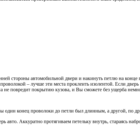
енней стороны автомобильной двери и накинуть петлю на конце п
ь проволокой – лучше эти места проклеить изолентой. Если дверь
на не повредит покрытию кузова, и Вы сможете без ущерба немн
бы один конец проволоки до петли был длинным, а другой, по др
 авто. Аккуратно протягиваем петельку внутрь, стараясь наброс