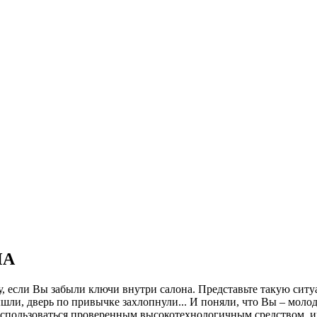
ЧА
, если Вы забыли ключи внутри салона. Представьте такую ситуа
ли, дверь по привычке захлопнули... И поняли, что Вы – молод
оспользоваться проверенным высокотехнологичным средством, имя