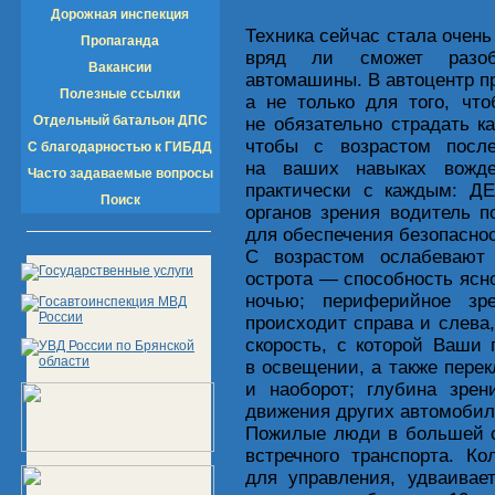
Дорожная инспекция
Техника сейчас стала очен
Пропаганда
вряд ли сможет разоб
Вакансии
автомашины. В автоцентр п
Полезные ссылки
а не только для того, чт
Отдельный батальон ДПС
не обязательно страдать к
чтобы с возрастом после
С благодарностью к ГИБДД
на ваших навыках вожде
Часто задаваемые вопросы
практически с каждым: 
Поиск
органов зрения водитель 
для обеспечения безопасно
С возрастом ослабевают 
острота — способность ясно
ночью; периферийное зр
происходит справа и слева
скорость, с которой Ваши
в освещении, а также пере
и наоборот; глубина зрен
движения других автомобил
Пожилые люди в большей с
встречного транспорта. К
для управления, удваивае