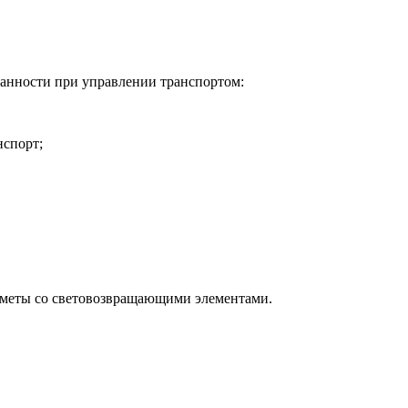
занности при управлении транспортом:
нспорт;
едметы со световозвращающими элементами.