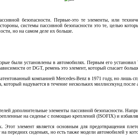
пассивной безопасности. Первые-это те элементы, или технич
стороны, системы пассивной безопасности это те, целью котор
сти, но на самом деле их больше.
орые были установлены в автомобилях. Первым его установил V
ависимости от DGT, ремень это элемент, который спасает больше
тентованный компанией Mercedes-Benz в 1971 году, но лишь спу
, который надувается в течение нескольких миллисекунд после 
телей дополнительные элементы пассивной безопасности. Напри
епленные на сиденье с помощью креплений (ISOFIX) и избавляют
к. Этот элемент является основным для предотвращения плет
на передних сиденьях, но есть также модели автомобилей у кот