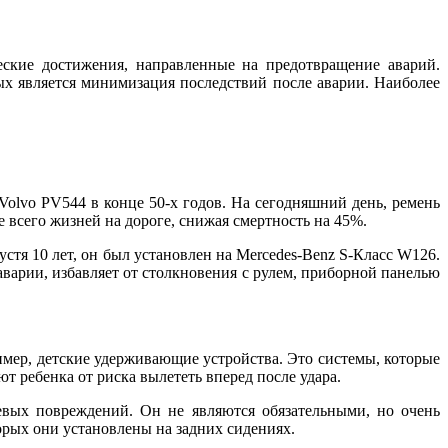
еские достижения, направленные на предотвращение аварий.
ых является минимизация последствий после аварии. Наиболее
olvo PV544 в конце 50-х годов. На сегодняшний день, ремень
 всего жизней на дороге, снижая смертность на 45%.
стя 10 лет, он был установлен на Mercedes-Benz S-Класс W126.
аварии, избавляет от столкновения с рулем, приборной панелью
мер, детские удерживающие устройства. Это системы, которые
 ребенка от риска вылететь вперед после удара.
евых повреждений. Он не являются обязательными, но очень
орых они установлены на задних сидениях.