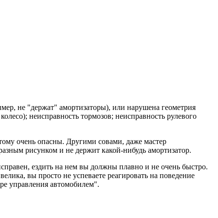
имер, не "держат" амортизаторы), или нарушена геометрия
 колесо); неисправность тормозов; неисправность рулевого
тому очень опасны. Другими совами, даже мастер
 разным рисунком и не держит какой-нибудь амортизатор.
исправен, ездить на нем вы должны плавно и не очень быстро.
 велика, вы просто не успеваете реагировать на поведение
ере управления автомобилем".