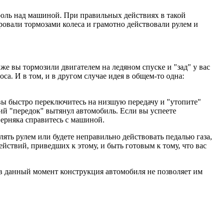
троль над машиной. При правильных действиях в такой
ировали тормозами колеса и грамотно действовали рулем и
и же вы тормозили двигателем на ледяном спуске и "зад" у вас
оса. И в том, и в другом случае идея в общем-то одна:
 вы быстро переключитесь на низшую передачу и "утопите"
ущий "передок" вытянул автомобиль. Если вы успеете
верняка справитесь с машиной.
влять рулем или будете неправильно действовать педалью газа,
ействий, приведших к этому, и быть готовым к тому, что вас
 в данный момент конструкция автомобиля не позволяет им