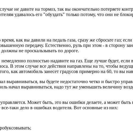
случае не давите на тормоз, так вы окончательно потеряете кон
телям удавалось его "обуздать" только потому, что они не блок
 время, как вы давили на педаль газа, сразу же сбросьте газ; есл
повышенную передачу. Естественно, руль при этом - в сторону зан
а должны не проскальзывать по дороге.
 немедленно полностью надавите на газ. Еще лучше будет, если
заноса. В этом случае все действия направлены на то, чтобы вед
того, как автомобиль занесет градусов примерно на 60, то вы на
ачал выравниваться, вы будете недостаточно четко и быстро упра
биль начал выравниваться, надо тут же уменьшить величину возд
управляется. Может быть, это вы ошибки делаете, а может быть
е все-таки дело в ошибках водителя. Вот основные из них:
пробуксовывать;