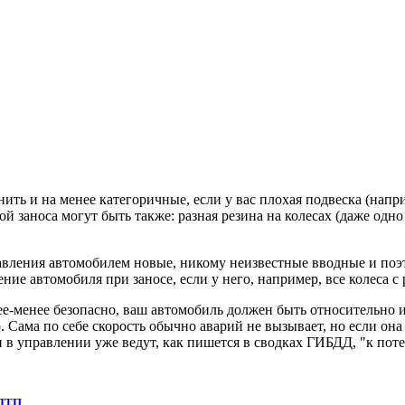
ить и на менее категоричные, если у вас плохая подвеска (напр
й заноса могут быть также: разная резина на колесах (даже одно
равления автомобилем новые, никому неизвестные вводные и поэ
ие автомобиля при заносе, если у него, например, все колеса с
лее-менее безопасно, ваш автомобиль должен быть относительно 
. Сама по себе скорость обычно аварий не вызывает, но если она
 в управлении уже ведут, как пишется в сводках ГИБДД, "к пот
 ДТП