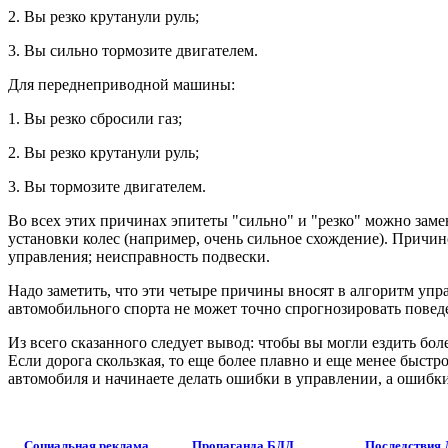
2. Вы резко крутанули руль;
3. Вы сильно тормозите двигателем.
Для переднеприводной машины:
1. Вы резко сбросили газ;
2. Вы резко крутанули руль;
3. Вы тормозите двигателем.
Во всех этих причинах эпитеты "сильно" и "резко" можно замен
установки колес (например, очень сильное схождение). Причино
управления; неисправность подвески.
Надо заметить, что эти четыре причины вносят в алгоритм уп
автомобильного спорта не может точно спрогнозировать поведен
Из всего сказанного следует вывод: чтобы вы могли ездить бо
Если дорога скользкая, то еще более плавно и еще менее быстро
автомобиля и начинаете делать ошибки в управлении, а ошибки
Социальная реклама
Пропаганда БДД
Последствия