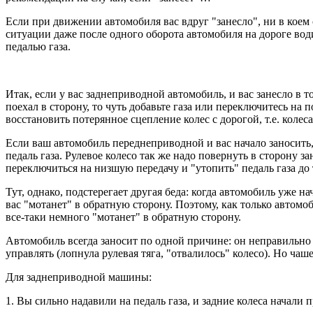
Если при движении автомобиля вас вдруг "занесло", ни в коем 
ситуации даже после одного оборота автомобиля на дороге води
педалью газа.
Итак, если у вас заднеприводной автомобиль, и вас занесло в то
поехал в сторону, то чуть добавьте газа или переключитесь на 
восстановить потерянное сцепление колес с дорогой, т.е. колес
Если ваш автомобиль переднеприводной и вас начало заносить,
педаль газа. Рулевое колесо так же надо повернуть в сторону 
переключиться на низшую передачу и "утопить" педаль газа до 
Тут, однако, подстерегает другая беда: когда автомобиль уже н
вас "мотанет" в обратную сторону. Поэтому, как только автомо
все-таки немного "мотанет" в обратную сторону.
Автомобиль всегда заносит по одной причине: он неправильно 
управлять (лопнула рулевая тяга, "отвалилось" колесо). Но чаш
Для заднеприводной машины:
1. Вы сильно надавили на педаль газа, и задние колеса начали 