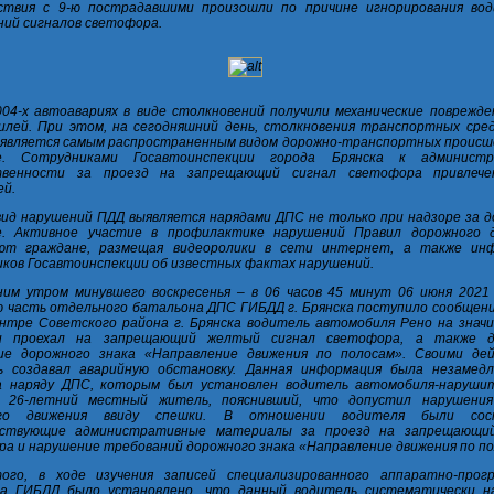
ствия с 9-ю пострадавшими произошли по причине игнорирования во
ий сигналов светофора.
04-х автоавариях в виде столкновений получили механические поврежде
лей. При этом, на сегодняшний день, столкновения транспортных сред
 является самым распространенным видом дорожно-транспортных происш
ке. Сотрудниками Госавтоинспекции города Брянска к администр
венности за проезд на запрещающий сигнал светофора привлече
ей.
ид нарушений ПДД выявляется нарядами ДПС не только при надзоре за 
е. Активное участие в профилактике нарушений Правил дорожного 
ют граждане, размещая видеоролики в сети интернет, а также ин
ков Госавтоинспекции об известных фактах нарушений.
ним утром минувшего воскресенья – в 06 часов 45 минут 06 июня 2021 
 часть отдельного батальона ДПС ГИБДД г. Брянска поступило сообщени
нтре Советского района г. Брянска водитель автомобиля Рено на знач
и проехал на запрещающий желтый сигнал светофора, а также д
ие дорожного знака «Направление движения по полосам». Своими де
ь создавал аварийную обстановку. Данная информация была незамед
а наряду ДПС, которым был установлен водитель автомобиля-наруши
я 26-летний местный житель, пояснивший, что допустил нарушени
ого движения ввиду спешки. В отношении водителя были сос
ствующие административные материалы за проезд на запрещающий
а и нарушение требований дорожного знака «Направление движения по по
ого, в ходе изучения записей специализированного аппаратно-прог
са ГИБДД было установлено, что данный водитель систематически 