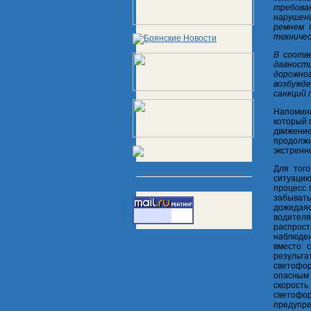
требован
нарушен
ремнем 
техничес
В соотв
давност
дорожног
возбужд
санкций 
Напомина
который 
движени
продолжи
экстренн
Для того
ситуацию
процесс 
забывать
дожидаяс
водител
распрост
наблюден
вместо 
результа
светофо
опасным 
скорост
светофо
предупре