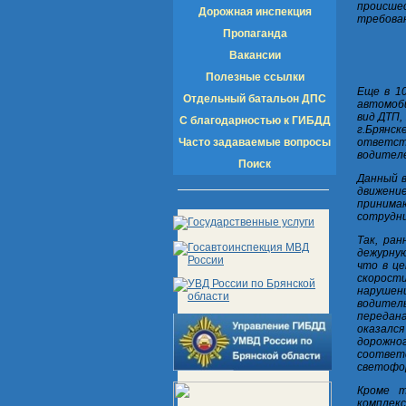
происше
Дорожная инспекция
требован
Пропаганда
Вакансии
Полезные ссылки
Еще в 10
Отдельный батальон ДПС
автомоби
вид ДТП,
С благодарностью к ГИБДД
г.Брянс
Часто задаваемые вопросы
ответст
водител
Поиск
Данный в
движени
принима
сотрудни
Так, ран
дежурную
что в це
скорост
нарушен
водител
передан
оказалс
дорожн
соответ
светофор
Кроме т
комплек