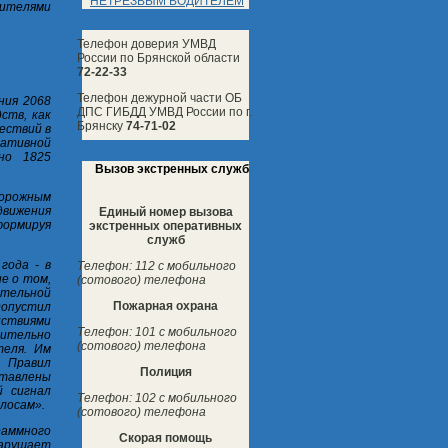
НЕТРЕЗВЫМ ВОДИТЕЛЕМ
дителями
Телефон доверия УМВД
России по Брянской области
72-22-33
Телефон дежурной части ОБ
ния 2068
ДПС ГИБДД УМВД России по г.
ств, как
Брянску
74-71-02
ествий в
ативной
но 1825
Вызов экстренных служб
дорожным
движения
Единый номер вызова
формируя
экстренных оперативных
служб
года - в
Телефон: 112 с мобильного
е о том,
(сотового) телефона
ительной
Пожарная охрана
опустил
йствиями
Телефон: 101 с мобильного
лительно
(сотового) телефона
теля. Им
я Правил
Полиция
тавлены
 сигнал
Телефон: 102 с мобильного
лосам».
(сотового) телефона
раммного
Скорая помощь
нарушает