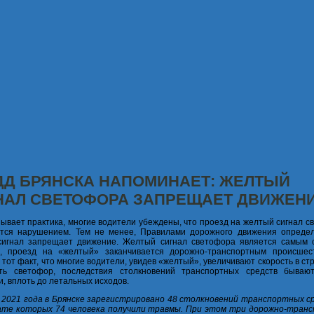
ДД БРЯНСКА НАПОМИНАЕТ: ЖЕЛТЫЙ
НАЛ СВЕТОФОРА ЗАПРЕЩАЕТ ДВИЖЕНИ
зывает практика, многие водители убеждены, что проезд на желтый сигнал 
тся нарушением. Тем не менее, Правилами дорожного движения определ
сигнал запрещает движение. Желтый сигнал светофора является самым 
ю, проезд на «желтый» заканчивается дорожно-транспортным происшес
 тот факт, что многие водители, увидев «желтый», увеличивают скорость в с
ить светофор, последствия столкновений транспортных средств бываю
, вплоть до летальных исходов.
 2021 года в Брянске зарегистрировано 48 столкновений транспортных ср
ате которых 74 человека получили травмы. При этом три дорожно-тран