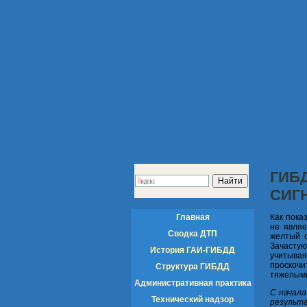
ГИБ
СИГ
Главная
Как пока
не являе
Сводка ДТП
желтый 
Зачасту
История ГАИ-ГИБДД
учитывая
проскоч
Структура ГИБДД
тяжелыми
Административная практика
С начала
Технический надзор
результ