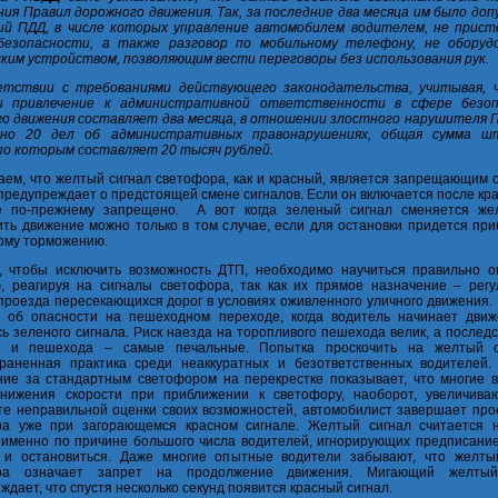
ия Правил дорожного движения. Так, за последние два месяца им было доп
ий ПДД, в числе которых управление автомобилем водителем, не прис
безопасности, а также разговор по мобильному телефону, не оборуд
ким устройством, позволяющим вести переговоры без использования рук.
етствии с требованиями действующего законодательства, учитывая, 
и привлечение к административной ответственности в сфере безо
о движения составляет два месяца, в отношении злостного нарушителя 
ено 20 дел об административных правонарушениях, общая сумма ш
по которым составляет 20 тысяч рублей.
ем, что желтый сигнал светофора, как и красный, является запрещающим с
предупреждает о предстоящей смене сигналов. Если он включается после кра
е по-прежнему запрещено. А вот когда зеленый сигнал сменяется же
ть движение можно только в том случае, если для остановки придется при
ому торможению.
, чтобы исключить возможность ДТП, необходимо научиться правильно о
, реагируя на сигналы светофора, так как их прямое назначение – регу
проезда пересекающихся дорог в условиях оживленного уличного движения.
 об опасности на пешеходном переходе, когда водитель начинает движ
ь зеленого сигнала. Риск наезда на торопливого пешехода велик, а послед
я и пешехода – самые печальные. Попытка проскочить на желтый 
раненная практика среди неаккуратных и безответственных водителей.
ие за стандартным светофором на перекрестке показывает, что многие в
снижения скорости при приближении к светофору, наоборот, увеличива
те неправильной оценки своих возможностей, автомобилист завершает про
ра уже при загорающемся красном сигнале. Желтый сигнал считается 
именно по причине большого числа водителей, игнорирующих предписание
ь и остановиться. Даже многие опытные водители забывают, что желты
ра означает запрет на продолжение движения. Мигающий желтый
ждает, что спустя несколько секунд появится красный сигнал.