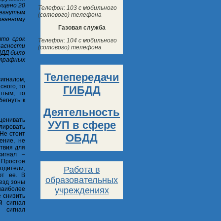
ущено 20
Телефон: 103 с мобильного
тегнутым
(сотового) телефона
ованному
Газовая служба
что срок
Телефон: 104 с мобильного
пасности
(сотового) телефона
ПДД было
трафных
Телепередачи
игналом,
сного, то
ГИБДД
лтым, то
бегнуть к
Деятельность
ценивать
УУП в сфере
лировать
 Не стоит
ОБДД
ение, не
ствия для
сигнал –
 Простое
Работа в
одители,
ют ее. В
образовательных
езд зоны
учреждениях
наиболее
 снизить
й сигнал
 сигнал