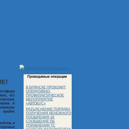
Версия для слабовидящих
Проводимые операции
Е!
В БРЯНСКЕ ПРОХОДИТ
ОПЕРАТИВНО-
светофора
ПРОФИЛАКТИЧЕСКОЕ
ено, что
МЕРОПРИЯТИЕ
опасным.
«АВТОБУС»
твием. А
тремлении
РАЗЪЯСНЕНИЕ ПОРЯДКА
т крайне
ПОЛУЧЕНИЯ ДЕНЕЖНОГО
ПООЩРЕНИЯ ЗА
СООБЩЕНИЕ ОБ
едств, в
УПРАВЛЕНИИ ТС
спортных