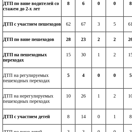
ДТП по вине водителей со
8
6
0
0
8
стажем до 2-х лет
ДТП с участием пешеходов
62
67
3
5
6
ДТП по вине пешеходов
28
23
2
2
2
ДТП на пешеходных
15
30
1
2
1
переходах
ДТП на регулируемых
5
4
0
0
5
пешеходных переходах
ДТП на нерегулируемых
10
26
1
2
1
пешеходных переходах
ДТП с участием детей
8
14
0
1
8
ДТП по вине детей
3
3
0
0
3