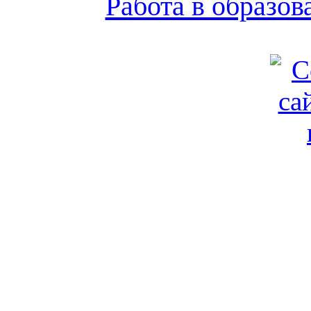
Работа в образо
Обратная связь
|
Вход
Подд