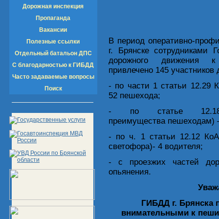
Дорожная инспекция
Пропаганда
Вакансии
В период оперативно-проф
Полезные ссылки
г. Брянске сотрудниками 
Отдельный батальон ДПС
дорожного движения к 
С благодарностью к ГИБДД
привлечено 145 участников 
Часто задаваемые вопросы
- по части 1 статьи 12.2
Поиск
52 пешехода;
- по статье 12.18
преимущества пешеходам) –
- по ч. 1 статьи 12.12 К
светофора)- 4 водителя;
- с проезжих частей до
опьянения.
Уваж
ГИБДД г. Брянска 
внимательными к пеши