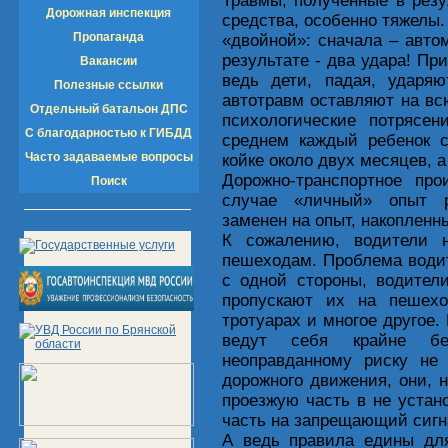
Травмы, полученные в резу
Дорожная инспекция
средства, особенно тяжелы.
Пропаганда
«двойной»: сначала – авто
результате - два удара! Пр
Вакансии
ведь дети, падая, ударяю
Полезные ссылки
автотравм оставляют на вс
Отдельный батальон ДПС
психологические потрясен
С благодарностью к ГИБДД
среднем каждый ребенок с
Часто задаваемые вопросы
койке около двух месяцев, а
Дорожно-транспортное пр
Поиск
случае «личный» опыт 
заменен на опыт, накоплен
К сожалению, водители 
пешеходам. Проблема водит
с одной стороны, водител
пропускают их на пешех
тротуарах и многое другое.
ведут себя крайне безо
неоправданному риску не 
дорожного движения, они, 
проезжую часть в не уста
часть на запрещающий сигн
А ведь правила едины для