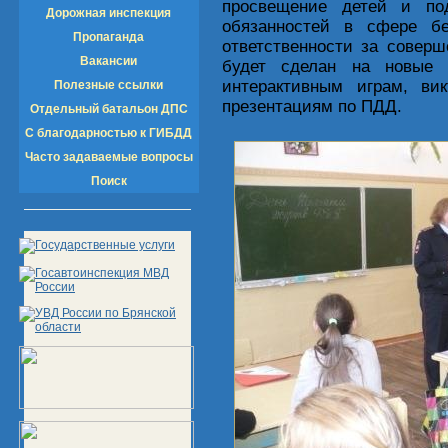
просвещение детей и по
Дорожная инспекция
обязанностей в сфере бе
Пропаганда
ответственности за совер
Вакансии
будет сделан на новые 
интерактивным играм, вик
Полезные ссылки
презентациям по ПДД.
Отдельный батальон ДПС
С благодарностью к ГИБДД
Часто задаваемые вопросы
Поиск