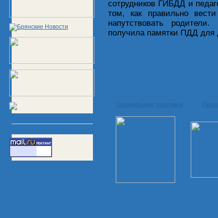
сотрудников ГИБДД и педаго
том, как правильно вест
напутствовать родители.
получила памятки ПДД для 
Социальная реклама
Проп