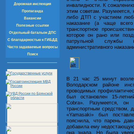
Дорожная инспекция
инвалидности. К сожалению
этим советам. Разумеется, 
Пропаганда
либо ДТП с участием люби
Вакансии
наказание (а чаще всег
Полезные ссылки
транспортное происшестви
Отдельный батальон ДПС
которое он рано или позд
С благодарностью к ГИБДД
патрульной службы 
административного наказани
Часто задаваемые вопросы
Поиск
В 21 час 25 минут возл
Володарском районе инс
проводимых профилактичес
был остановлен 15-летни
Cobra». Разумеется, он
транспортным средством, д
«Yamasaki» был поставл
пояснила, что парень дав
добавила ему недостающую 
она знала. Но была увере