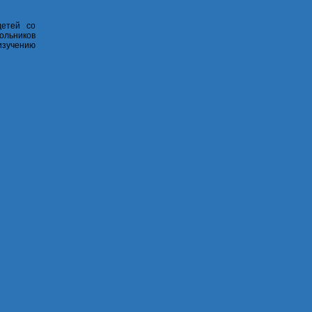
детей со
кольников
изучению