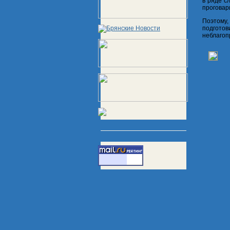
в ряде с
проговар
Поэтому,
подготов
неблагоп