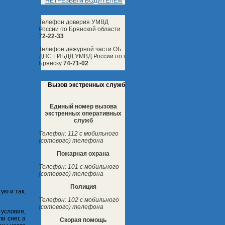
НЕТРЕЗВЫМ ВОДИТЕЛЕМ
Телефон доверия УМВД
России по Брянской области
72-22-33
Телефон дежурной части ОБ
ДПС ГИБДД УМВД России по г.
Брянску
74-71-02
Вызов экстренных служб
Единый номер вызова
экстренных оперативных
служб
Телефон: 112 с мобильного
(сотового) телефона
Пожарная охрана
Телефон: 101 с мобильного
(сотового) телефона
Полиция
ую и так,
Телефон: 102 с мобильного
(сотового) телефона
условия,
и снег, а
Скорая помощь