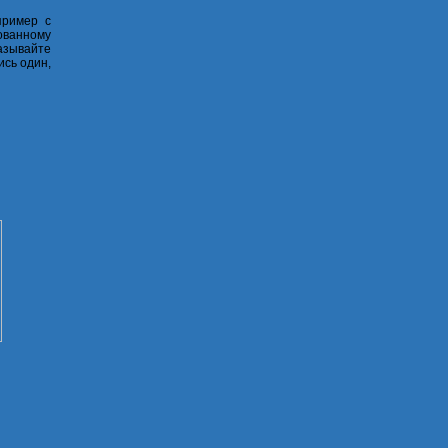
пример с
ованному
казывайте
ись один,