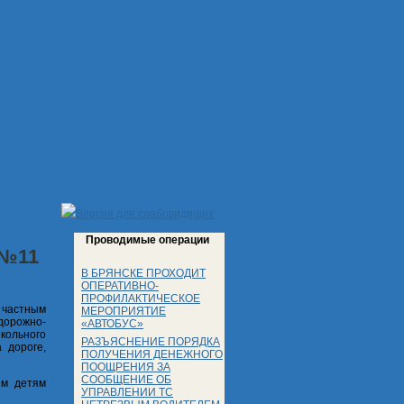
Версия для слабовидящих
Проводимые операции
№11
В БРЯНСКЕ ПРОХОДИТ
ОПЕРАТИВНО-
ПРОФИЛАКТИЧЕСКОЕ
 частным
МЕРОПРИЯТИЕ
дорожно-
«АВТОБУС»
кольного
РАЗЪЯСНЕНИЕ ПОРЯДКА
 дороге,
ПОЛУЧЕНИЯ ДЕНЕЖНОГО
ПООЩРЕНИЯ ЗА
СООБЩЕНИЕ ОБ
им детям
УПРАВЛЕНИИ ТС