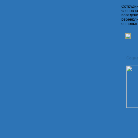
Сотрудни
членов с
поведени
ребенку 
он попыт
Соци