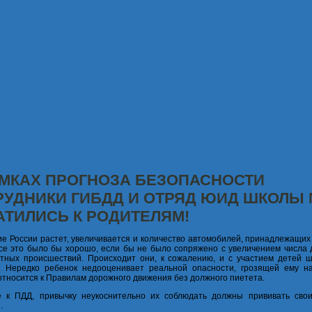
АМКАХ ПРОГНОЗА БЕЗОПАСНОСТИ
РУДНИКИ ГИБДД И ОТРЯД ЮИД ШКОЛЫ 
АТИЛИСЬ К РОДИТЕЛЯМ!
е России растет, увеличивается и количество автомобилей, принадлежащих
се это было бы хорошо, если бы не было сопряжено с увеличением числа 
тных происшествий. Происходит они, к сожалению, и с участием детей ш
. Нередко ребенок недооценивает реальной опасности, грозящей ему на
 относится к Правилам дорожного движения без должного пиетета.
е к ПДД, привычку неукоснительно их соблюдать должны прививать сво
.