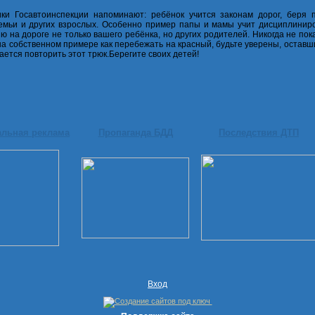
ки Госавтоинспекции напоминают: ребёнок учится законам дорог, беря 
емьи и других взрослых. Особенно пример папы и мамы учит дисциплинир
ю на дороге не только вашего ребёнка, но других родителей. Никогда не по
на собственном примере как перебежать на красный, будьте уверены, оставш
ается повторить этот трюк.Берегите своих детей!
альная реклама
Пропаганда БДД
Последствия ДТП
Вход