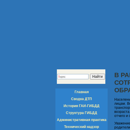
В Р
СОТ
ОБР
Главная
Сводка ДТП
Населени
лицам. В
История ГАИ-ГИБДД
транспор
возраста
Структура ГИБДД
отчего и
Административная практика
Уважени
Технический надзор
родители