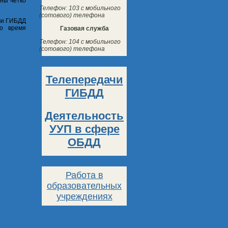
жны четко
Телефон: 103 с мобильного
(сотового) телефона
ми ГИБДД
во время
Газовая служба
Телефон: 104 с мобильного
(сотового) телефона
Телепередачи
ГИБДД
Деятельность
УУП в сфере
ОБДД
Работа в
образовательных
учреждениях