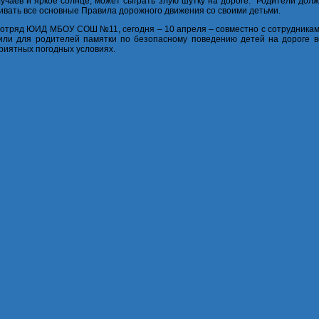
лучаев и яркое солнце, может сыграть злую шутку на дороге. Родители дол
ивать все основные Правила дорожного движения со своими детьми.
 отряд ЮИД МБОУ СОШ №11, сегодня – 10 апреля – совместно с сотрудника
или для родителей памятки по безопасному поведению детей на дороге 
риятных погодных условиях.