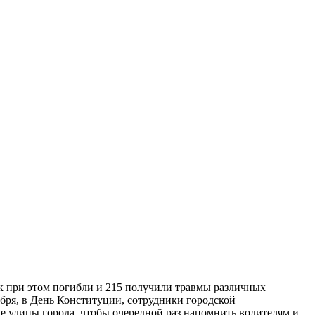
ек при этом погибли и 215 получили травмы различных
бря, в День Конституции, сотрудники городской
 улицы города, чтобы очередной раз напомнить водителям и