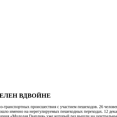
ЕЛЕН ВДВОЙНЕ
жно-транспортных происшествия с участием пешеходов. 26 челов
ошло именно на нерегулируемых пешеходных переходах. 12 дека
ения «Молодая Гвардия» уже который раз вышли на центральные