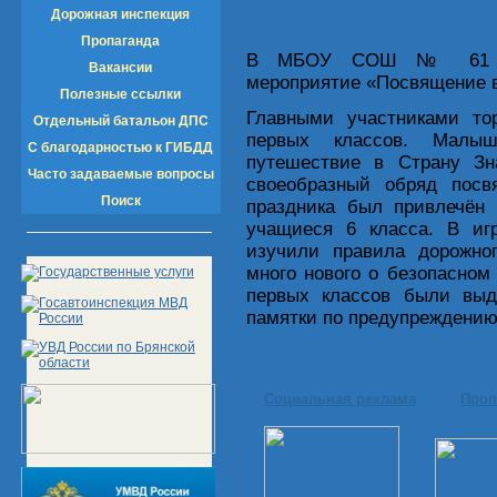
Дорожная инспекция
Пропаганда
В МБОУ СОШ № 61 сост
Вакансии
мероприятие «Посвящение 
Полезные ссылки
Главными участниками тор
Отдельный батальон ДПС
первых классов. Малыш
С благодарностью к ГИБДД
путешествие в Страну Зн
Часто задаваемые вопросы
своеобразный обряд пос
Поиск
праздника был привлечён 
учащиеся 6 класса. В иг
изучили правила дорожно
много нового о безопасно
первых классов были выд
памятки по предупреждению
Социальная реклама
Проп