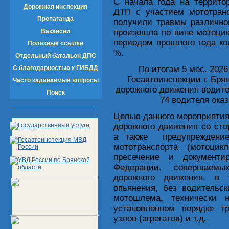
С начала года на террито
Дорожная инспекция
ДТП с участием мототранс
Пропаганда
получили травмы различно
Вакансии
произошла по вине мотоцик
периодом прошлого года к
Полезные ссылки
%.
Отдельный батальон ДПС
С благодарностью к ГИБДД
По итогам 5 мес. 202
Госавтоинспекции г. Бря
Часто задаваемые вопросы
дорожного движения водите
Поиск
74 водителя ока
Целью данного мероприятия
дорожного движения со сто
а также предупреждение
мототранспорта (мотоцик
пресечение и документи
Федерации, совершаемых
дорожного движения, в 
опьянения, без водительс
мотошлема, технически н
установленном порядке т
узлов (агрегатов) и т.д.