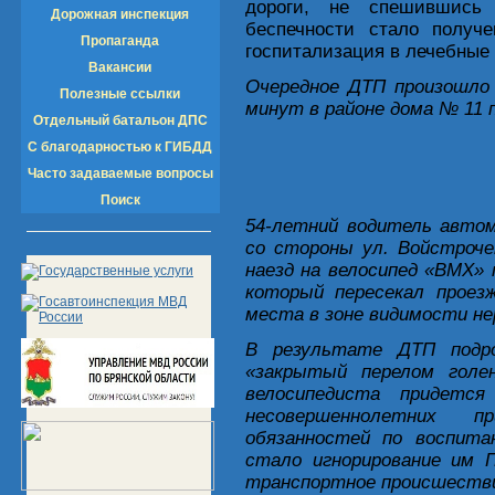
дороги, не спешившись 
Дорожная инспекция
беспечности стало получ
Пропаганда
госпитализация в лечебные
Вакансии
Очередное ДТП произошло 
Полезные ссылки
минут в районе дома № 11 п
Отдельный батальон ДПС
С благодарностью к ГИБДД
Часто задаваемые вопросы
Поиск
54-летний водитель автом
со стороны ул. Войстроче
наезд на велосипед «ВМХ» 
который пересекал проез
места в зоне видимости не
В результате ДТП подро
«закрытый перелом голе
велосипедиста придетс
несовершеннолетних п
обязанностей по воспита
стало игнорирование им П
транспортное происшеств