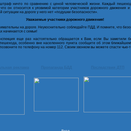
штраф ничто по сравнению с ценой человеческой жизни. Каждый пешехо
 что он относится к уязвимой категории участников дорожного движения и
й ситуации на дороге у него нет «подушки безопасности».
Уважаемые участники дорожного движения!
нимательны на дороге. Неукоснительно соблюдайте ПДД.
И помните, что
безо
ах начинается с семьи!
нспекция еще раз настоятельно обращается к Вам, если Вы заметили б
пешехода, особенно вне населенного пункта сообщите об этом ближайшем
позвоните по телефону на номер 112. Своим звонком вы можете спасти чью-т
альная реклама
Пропаганда БДД
Последствия ДТП
Вход