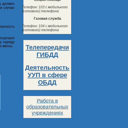
д должен
Телефон: 103 с мобильного
 в случае
(сотового) телефона
Газовая служба
Телефон: 104 с мобильного
пасность
(сотового) телефона
есцельно
у наряду
Телепередачи
о жизнь.
ГИБДД
Деятельность
УУП в сфере
ОБДД
Работа в
образовательных
учреждениях