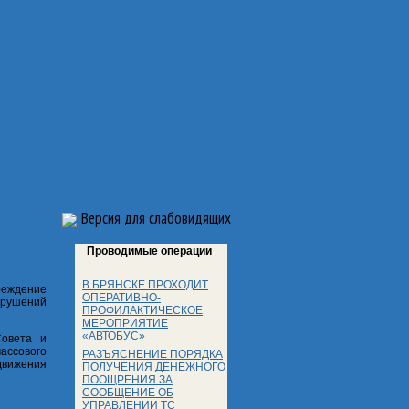
Версия для слабовидящих
Проводимые операции
В БРЯНСКЕ ПРОХОДИТ
реждение
ОПЕРАТИВНО-
арушений
ПРОФИЛАКТИЧЕСКОЕ
МЕРОПРИЯТИЕ
«АВТОБУС»
Совета и
ссового
РАЗЪЯСНЕНИЕ ПОРЯДКА
движения
ПОЛУЧЕНИЯ ДЕНЕЖНОГО
ПООЩРЕНИЯ ЗА
СООБЩЕНИЕ ОБ
УПРАВЛЕНИИ ТС