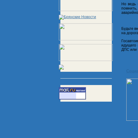
Но ведь 
помнить,
аварийно
Будьте в
на дорог
Госавтои
идущего 
ДПС или 
Соци