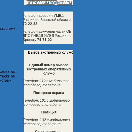
НЕТРЕЗВЫМ ВОДИТЕЛЕМ
Телефон доверия УМВД
России по Брянской области
72-22-33
 строгому
Телефон дежурной части ОБ
ДПС ГИБДД УМВД России по г.
Брянску
74-71-02
Вызов экстренных служб
Единый номер вызова
экстренных оперативных
жения об
служб
также об
истами.
Телефон: 112 с мобильного
(сотового) телефона
Пожарная охрана
Телефон: 101 с мобильного
(сотового) телефона
Полиция
Телефон: 102 с мобильного
(сотового) телефона
Скорая помощь