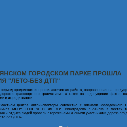
РЯНСКОМ ГОРОДСКОМ ПАРКЕ ПРОШЛА
Я "ЛЕТО-БЕЗ ДТП"
 период продолжается профилактическая работа, направленная на предуп
 дорожно-транспортного травматизма, а также на недопущение фактов н
ми и их родителями.
областном центре автоинспекторы совместно с членами Молодёжного 
имися МБОУ СОШ №12 им. А.И. Виноградова г.Брянска в местах ма
ия и отдыха людей провели с горожанами и юными участниками дорожного 
ето-без ДТП».