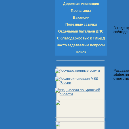
Дорожная инспекция
Пропаганда
Вакансии
Полезные ссылки
В ходе п
Отдельный батальон ДПС
соблюден
С благодарностью к ГИБДД
Часто задаваемые вопросы
Поиск
Раздавая
эффектив
ответств