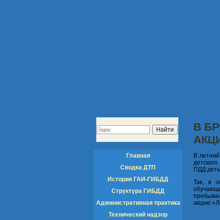
В Б
АКЦИ
Главная
В летний
детского
Сводка ДТП
ПДД деть
История ГАИ-ГИБДД
Так, в 
обучающ
Структура ГИБДД
пребыван
Административная практика
акцию «Л
Технический надзор