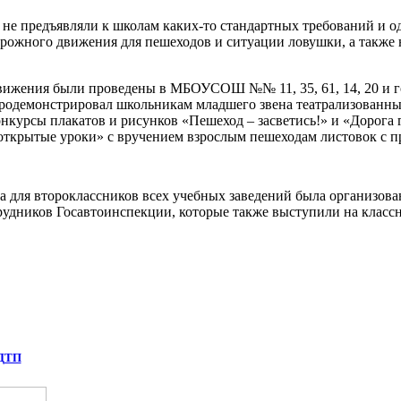
е предъявляли к школам каких-то стандартных требований и о
дорожного движения для пешеходов и ситуации ловушки, а также
ижения были проведены в МБОУСОШ №№ 11, 35, 61, 14, 20 и г
родемонстрировал школьникам младшего звена театрализованны
курсы плакатов и рисунков «Пешеход – засветись!» и «Дорога 
открытые уроки» с вручением взрослым пешеходам листовок с 
для второклассников всех учебных заведений была организова
удников Госавтоинспекции, которые также выступили на классн
 ДТП