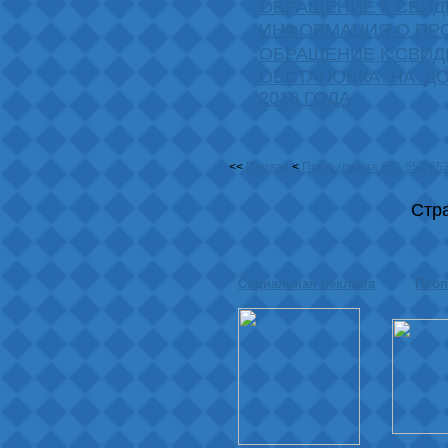
ОБРАЩЕНИЕ К СВИД
ИНФОРМАЦИЯ О ПР
ОБРАЩЕНИЕ К СВИД
ОБСТАНОВКА НА ДО
2016 ГОДА
<<
Первая
<
Предыдущая
651
652
65
Стр
Социальная реклама
Проп