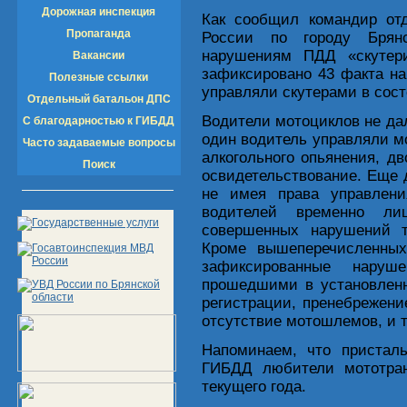
Дорожная инспекция
Как сообщил командир о
Пропаганда
России по городу Брян
нарушениям ПДД «скутери
Вакансии
зафиксировано 43 факта н
Полезные ссылки
управляли скутерами в сост
Отдельный батальон ДПС
Водители мотоциклов не да
С благодарностью к ГИБДД
один водитель управляли м
Часто задаваемые вопросы
алкогольного опьянения, д
Поиск
освидетельствование. Еще 
не имея права управлени
водителей временно ли
совершенных нарушений т
Кроме вышеперечисленных
зафиксированные наруш
прошедшими в установленн
регистрации, пренебрежени
отсутствие мотошлемов, и т.
Напоминаем, что присталь
ГИБДД любители мототран
текущего года.