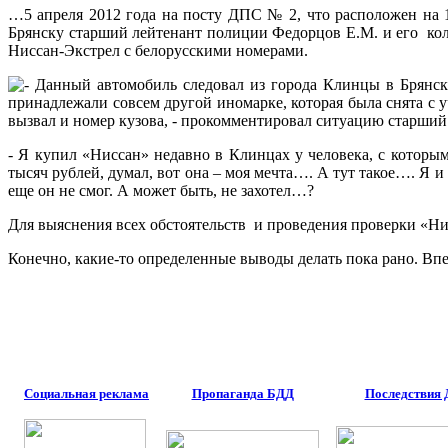
…5 апреля 2012 года на посту ДПС № 2, что расположен на
Брянску старший лейтенант полиции Федорцов Е.М. и его ко
Ниссан-Экстрел с белорусскими номерами.
- Данный автомобиль следовал из города Клинцы в Брянск.
принадлежали совсем другой иномарке, которая была снята с 
вызвал и номер кузова, - прокомментировал ситуацию старш
- Я купил «Ниссан» недавно в Клинцах у человека, с которы
тысяч рублей, думал, вот она – моя мечта…. А тут такое…. Я 
еще он не смог. А может быть, не захотел…?
Для выяснения всех обстоятельств и проведения проверки «Ни
Конечно, какие-то определенные выводы делать пока рано. Впе
Социальная реклама
Пропаганда БДД
Последствия