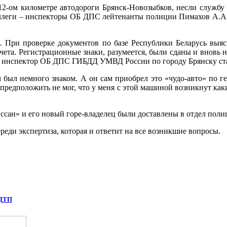
 12-ом километре автодороги Брянск-Новозыбков, несли слу
ллеги – инспекторы ОБ ДПС лейтенанты полиции Пимахов А.А.
 При проверке документов по базе Республики Беларусь выясн
учета. Регистрационные знаки, разумеется, были сданы и вновь
ий инспектор ОБ ДПС ГИБДД УМВД России по городу Брянску с
м был немного знаком. А он
сам приобрел это «чудо-авто» по г
и предположить не мог, что у меня с этой машиной возникнут как
ссан» и его новый горе-владелец были доставлены в отдел поли
реди экспертиза, которая и ответит на все возникшие вопросы.
 ДТП