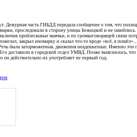
инут. Дежурная часть ГИБДД передала сообщение о том, что пох
арки, проследовали в сторону улицы Бежицкой и не ошиблись. 
включив проблесковые маячки, и по громкоговорящей связи пот
ожелал, закрыл иномарку и сказал что-то вроде «всё, я пошёл»… 
 Речь была заторможенная, движения неадекватные. Именно эти 
Его доставили в городской отдел УМВД. Позже выяснилось, что 
что он действительно их употребляет не первый год.
 ДТП