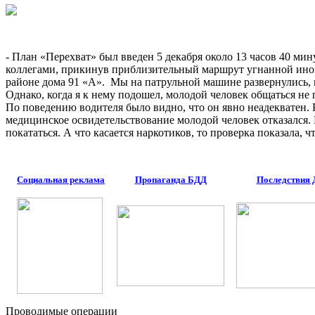
- План «Перехват» был введен 5 декабря около 13 часов 40 м
коллегами, прикинув приблизительный маршрут угнанной ином
районе дома 91 «А». Мы на патрульной машине развернулись, 
Однако, когда я к нему подошел, молодой человек общаться не п
По поведению водителя было видно, что он явно неадекватен.
медицинское освидетельствование молодой человек отказался. 
покататься. А что касается наркотиков, то проверка показала, 
Социальная реклама
Пропаганда БДД
Последствия
Проводимые операции