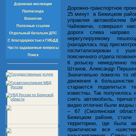
Дорожная инспекция
Дорожно-транспортное прои
Пропаганда
25 минут в Бежицком райо
Вакансии
управляя автомобилем ВА
Чайковичи, совершил на
Полезные ссылки
дороги слева направо
Отдельный батальон ДПС
нерегулируемому пешех
С благодарностью к ГИБДД
(находилась под присмотро
Часто задаваемые вопросы
госпитализирован с уш
Поиск
поясничного отдела позвоно
К розыску немедленно п
Штанов, Александр Першин
Значительно помогло то об
движения в большинстве
стараются поделиться т
известны. Так получилось 
снять автомобиль, причас
видео отлично были видны 
– 67 (Смоленская облас
Бежицком районе, стали 
территорию, где была ав
практически все «шесте
разыскиваемую. Следы пр