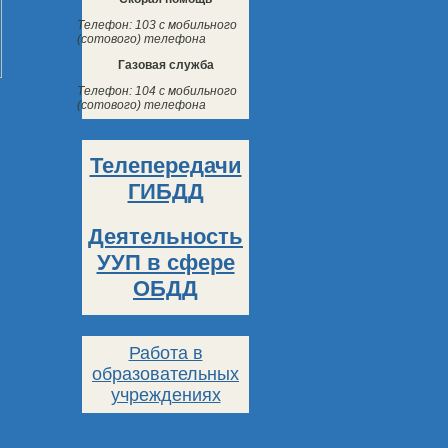
Телефон: 103 с мобильного
(сотового) телефона
Газовая служба
Телефон: 104 с мобильного
(сотового) телефона
Телепередачи
ГИБДД
Деятельность
УУП в сфере
ОБДД
Работа в
образовательных
учреждениях