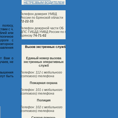
НЕТРЕЗВЫМ ВОДИТЕЛЕМ
Телефон доверия УМВД
России по Брянской области
72-22-33
 полосу,
Телефон дежурной части ОБ
твии с ч.
ДПС ГИБДД УМВД России по г.
ублей или
Брянску
74-71-02
алогичное
ороге с
повторное
Вызов экстренных служб
равления
Единый номер вызова
ют Вам о
экстренных оперативных
учаев, не
служб
Телефон: 112 с мобильного
евышения
(сотового) телефона
огут быть
Пожарная охрана
Телефон: 101 с мобильного
(сотового) телефона
Полиция
Телефон: 102 с мобильного
(сотового) телефона
Скорая помощь