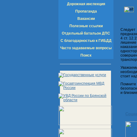
Дорожная инспекция
Пропаганда
Вакансии
Полезные ссылки
Следует
Отдельный батальон ДПС
предназн
4 ст. 12
С благодарностью к ГИБДД
лишение 
наказан
Часто задаваемые вопросы
одностор
Поиск
совершен
транспор
Уважаем
необходи
стоит на
Помните
безопасн
и близки
Соци