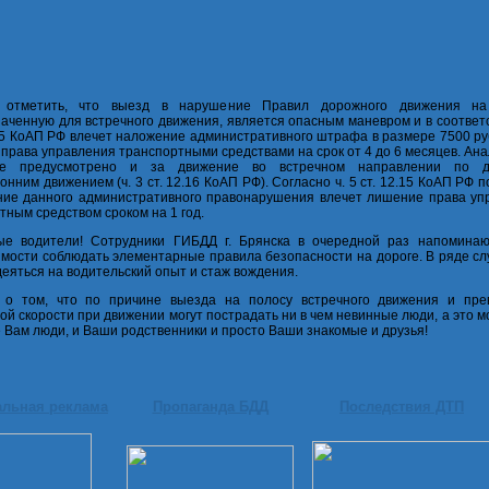
 отметить, что выезд в нарушение Правил дорожного движения на
аченную для встречного движения, является опасным маневром и в соответс
.15 КоАП РФ влечет наложение административного штрафа в размере 7500 р
права управления транспортными средствами на срок от 4 до 6 месяцев. Ан
ие предусмотрено и за движение во встречном направлении по д
онним движением (ч. 3 ст. 12.16 КоАП РФ). Согласно ч. 5 ст. 12.15 КоАП РФ 
ие данного административного правонарушения влечет лишение права уп
тным средством сроком на 1 год.
ые водители! Сотрудники ГИБДД г. Брянска в очередной раз напомина
мости соблюдать элементарные правила безопасности на дороге. В ряде сл
деяться на водительский опыт и стаж вождения.
 о том, что по причине выезда на полосу встречного движения и пр
ой скорости при движении могут пострадать ни в чем невинные люди, а это м
е Вам люди, и Ваши родственники и просто Ваши знакомые и друзья!
альная реклама
Пропаганда БДД
Последствия ДТП