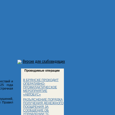
Версия для слабовидящих
Проводимые операции
В БРЯНСКЕ ПРОХОДИТ
ествий и
ОПЕРАТИВНО-
025 года
ПРОФИЛАКТИЧЕСКОЕ
стречная
МЕРОПРИЯТИЕ
«АВТОБУС»
рушений,
РАЗЪЯСНЕНИЕ ПОРЯДКА
й Правил
ПОЛУЧЕНИЯ ДЕНЕЖНОГО
ПООЩРЕНИЯ ЗА
СООБЩЕНИЕ ОБ
УПРАВЛЕНИИ ТС