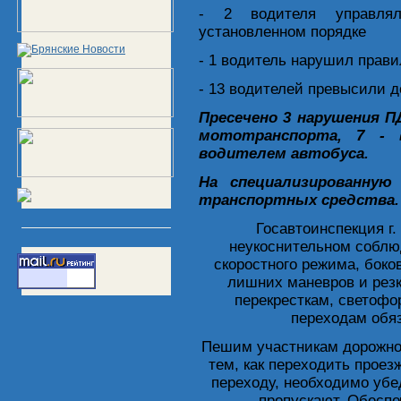
- 2 водителя управлял
установленном порядке
- 1 водитель нарушил правил
- 13 водителей превысили 
Пресечено 3 нарушения П
мототранспорта, 7 - 
водителем автобуса.
На специализированну
транспортных средства.
Госавтоинспекция г.
неукоснительном соблю
скоростного режима, боко
лишних маневров и рез
перекресткам, светоф
переходам обяз
Пешим участникам дорожног
тем, как переходить проез
переходу, необходимо убед
пропускают. Обеспе