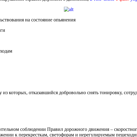
льствования на состояние опьянения
оги
еходам
у из которых, отказавшийся добровольно снять тонировку, сот
нительном соблюдении Правил дорожного движения – скоростног
жении к перекресткам, светофорам и нерегулируемым пешеходны