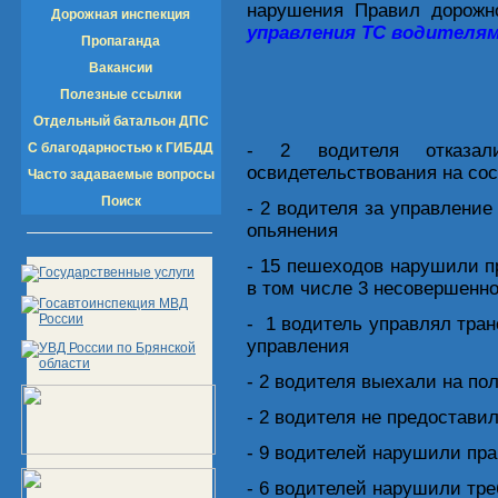
нарушения Правил дорожн
Дорожная инспекция
управления ТС водителям
Пропаганда
Вакансии
Полезные ссылки
Отдельный батальон ДПС
С благодарностью к ГИБДД
- 2 водителя отказал
освидетельствования на со
Часто задаваемые вопросы
Поиск
- 2 водителя за управлени
опьянения
- 15 пешеходов нарушили п
в том числе 3 несовершенн
- 1 водитель управлял тра
управления
- 2 водителя выехали на по
- 2 водителя не предостав
- 9 водителей нарушили пр
- 6 водителей нарушили тр