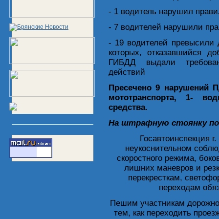
- 1 водитель нарушил прав
- 7 водителей нарушили пр
- 19 водителей превысили 
которых, отказавшийся до
ГИБДД выдали требован
действий
Пресечено 9 нарушений П
мототранспорта, 1- вод
средства.
На штрафную стоянку по
Госавтоинспекция г.
неукоснительном соблю
скоростного режима, боко
лишних маневров и рез
перекресткам, светоф
переходам обяз
Пешим участникам дорожног
тем, как переходить проез