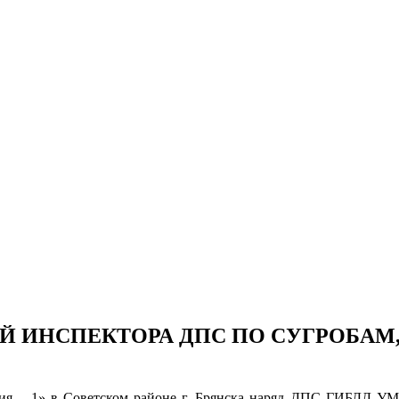
Й ИНСПЕКТОРА ДПС ПО СУГРОБАМ,
иния – 1» в Советском районе г. Брянска наряд ДПС ГИБДД УМ