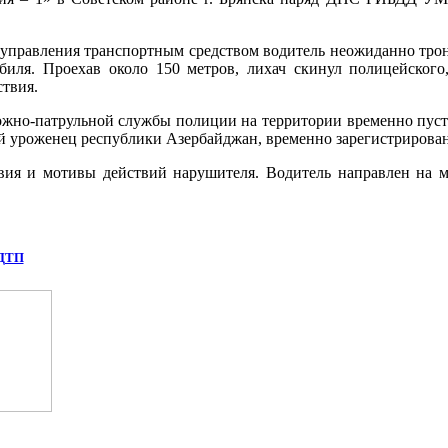
управления транспортным средством водитель неожиданно тронул
обиля. Проехав около 150 метров, лихач скинул полицейског
ствия.
ожно-патрульной службы полиции на территории временно пуст
й уроженец республики Азербайджан, временно зарегистрирован
вия и мотивы действий нарушителя. Водитель направлен на м
 ДТП