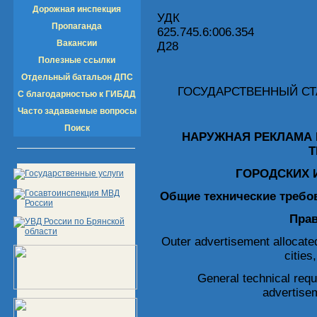
Дорожная инспекция
УДК
Пропаганда
625.7
Вакансии
Д28
Полезные ссылки
Отдельный батальон ДПС
ГОСУДАРСТВЕННЫЙ С
С благодарностью к ГИБДД
Часто задаваемые вопросы
Поиск
НАРУЖНАЯ РЕКЛАМА
Т
ГОРОДСКИХ 
Общие технические требо
Пра
Outer advertisement allocated
cities
General technical req
advertisem