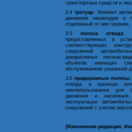
транспортных средств и пе
3.4
тротуар
: Элемент авто
движения пешеходов и 
отделенный от нее газоном.
3.5
полоса отвода
: 
предоставленных в уста
соответствующих конст
сооружений автомобил
декоративных лесонасаж
объектов, имеющих спе
обслуживанием указанной д
3.6
придорожные полосы
отвода, в границах ко
землепользования для о
движения и населения,
эксплуатации автомобил
сооружений с учетом персп
(Измененная редакция, Изм