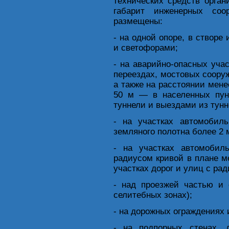
технических средств орга
габарит инженерных со
размещены:
- на одной опоре, в створе
и светофорами;
- на аварийно-опасных уча
переездах, мостовых сооруж
а также на расстоянии мене
50 м — в населенных пунк
туннели и выездами из тунн
- на участках автомобил
земляного полотна более 2 
- на участках автомобил
радиусом кривой в плане м
участках дорог и улиц с ра
- над проезжей частью и 
селитебных зонах);
- на дорожных ограждениях
- на подпорных стенах, 