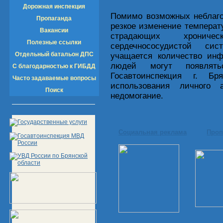
Дорожная инспекция
Помимо возможных неблаго
Пропаганда
резкое изменение температ
Вакансии
страдающих хроничес
Полезные ссылки
сердечнососудистой си
Отдельный батальон ДПС
учащается количество инф
людей могут появлят
С благодарностью к ГИБДД
Госавтоинспекция г. Бр
Часто задаваемые вопросы
использования личного 
Поиск
недомогание.
Социальная реклама
Проп