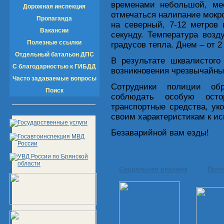
временами небольшой, ме
Дорожная инспекция
отмечаться налипание мокро
Пропаганда
на северный, 7-12 метров 
Вакансии
секунду. Температура возд
Полезные ссылки
градусов тепла. Днем – от 2
Отдельный батальон ДПС
В результате шквалистого
С благодарностью к ГИБДД
возникновения чрезвычайны
Часто задаваемые вопросы
Сотрудники полиции об
Поиск
соблюдать особую остор
транспортные средства, у
своим характеристикам к и
Безаварийной вам езды!
Социальная реклама
Проп