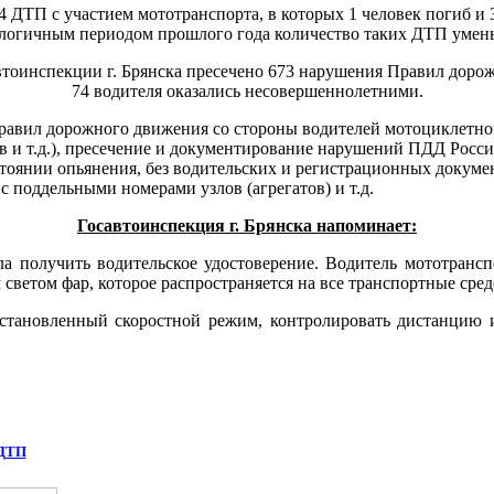
 4 ДТП с участием мототранспорта, в которых 1 человек погиб и
алогичным периодом прошлого года количество таких ДТП умен
автоинспекции г. Брянска пресечено 673 нарушения Правил доро
74 водителя оказались несовершеннолетними.
равил дорожного движения со стороны водителей мотоциклетной
в и т.д.), пресечение и документирование нарушений ПДД Росс
стоянии опьянения, без водительских и регистрационных докуме
 поддельными номерами узлов (агрегатов) и т.д.
Госавтоинспекция г. Брянска напоминает:
а получить водительское удостоверение. Водитель мототранспо
светом фар, которое распространяется на все транспортные сред
становленный скоростной режим, контролировать дистанцию и 
 ДТП