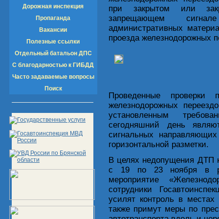
Дорожная инспекция
при закрытом или зак
запрещающем сигна
Пропаганда
административных материа
Вакансии
проезда железнодорожных п
Полезные ссылки
Отдельный батальон ДПС
С благодарностью к ГИБДД
Часто задаваемые вопросы
Поиск
Проведенные проверки 
железнодорожных переездо
установленным требов
сегодняшний день являю
сигнальных направляющих 
горизонтальной разметки.
В целях недопущения ДТП 
с 19 по 23 ноября в ре
мероприятие «Железнодо
сотрудники Госавтоинспе
усилят контроль в местах
также примут меры по пре
автотранспорта вдоль и чер