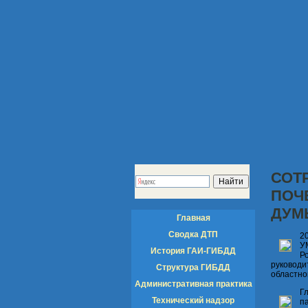
СОТ
ПОЧ
ДУМ
Главная
Сводка ДТП
2
У
История ГАИ-ГИБДД
Р
руководи
Структура ГИБДД
областно
Административная практика
Г
Технический надзор
п