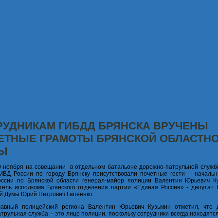
РУДНИКАМ ГИБДД БРЯНСКА ВРУЧЕНЫ
ЕТНЫЕ ГРАМОТЫ БРЯНСКОЙ ОБЛАСТН
Ы
0 ноября на совещании в отдельном батальоне дорожно-патрульной служ
МВД России по городу Брянску присутствовали почетные гости – началь
оссии по Брянской области генерал-майор полиции Валентин Юрьевич К
тель исполкома Брянского отделения партии «Единая Россия» - депутат 
й Думы Юрий Петрович Гапеенко.
лавный полицейский региона Валентин Юрьевич Кузьмин отметил, что 
атрульная служба – это лицо полиции, поскольку сотрудники всегда находятся