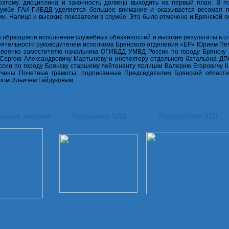
оэтому, дисциплина и законность должны выходить на первый план. В п
лужбе ГАИ-ГИБДД уделяется большое внимание и оказывается весомая 
и. Налицо и высокие показатели в службе. Это было отмечено и Брянской 
а образцовое исполнение служебных обязанностей и высокие результаты в с
еятельности руководителем исполкома Брянского отделения «ЕР» Юрием Пе
апеенко заместителю начальника ОГИБДД УМВД России по городу Брянску 
Сергею Александровичу Мартынову и инспектору отдельного батальона Д
сии по городу Брянску старшему лейтенанту полиции Валерию Егоровичу 
учены Почетные грамоты, подписанные Председателем Брянской област
ом Ильичем Гайдуковым.
альная реклама
Пропаганда БДД
Последствия ДТП