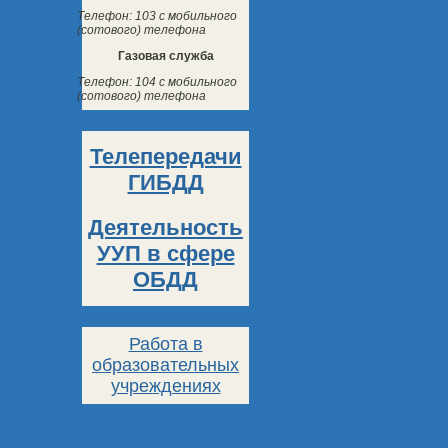
Телефон: 103 с мобильного
(сотового) телефона
Газовая служба
Телефон: 104 с мобильного
(сотового) телефона
Телепередачи
ГИБДД
Деятельность
УУП в сфере
ОБДД
Работа в
образовательных
учреждениях