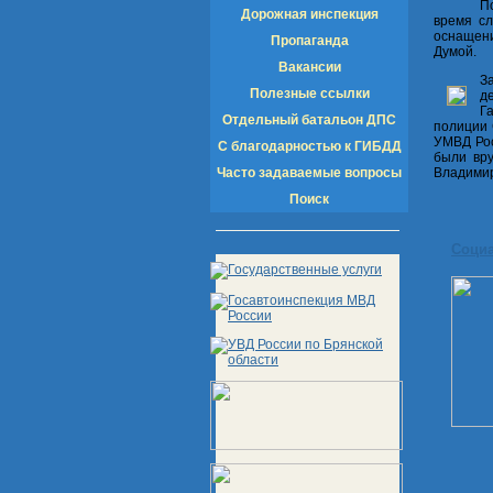
П
Дорожная инспекция
время с
оснащени
Пропаганда
Думой.
Вакансии
З
Полезные ссылки
д
Г
Отдельный батальон ДПС
полиции 
УМВД Рос
С благодарностью к ГИБДД
были вр
Часто задаваемые вопросы
Владимир
Поиск
Соци