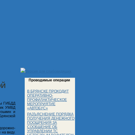
Версия для слабовидящих
Проводимые операции
ОЙ
В БРЯНСКЕ ПРОХОДИТ
ОПЕРАТИВНО-
ПРОФИЛАКТИЧЕСКОЕ
бы ГИБДД
МЕРОПРИЯТИЕ
ник УМВД
«АВТОБУС»
узьмин и
РАЗЪЯСНЕНИЕ ПОРЯДКА
Брянской
ПОЛУЧЕНИЯ ДЕНЕЖНОГО
ПООЩРЕНИЯ ЗА
СООБЩЕНИЕ ОБ
дорожно-
УПРАВЛЕНИИ ТС
 на виду.