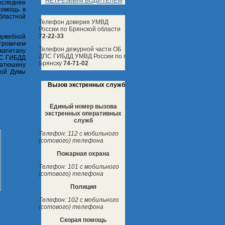
НЕТРЕЗВЫМ ВОДИТЕЛЕМ
оследнее
помощь в
областной
Телефон доверия УМВД
России по Брянской области
72-22-33
лужебной
тровичем
Телефон дежурной части ОБ
капитану
ДПС ГИБДД УМВД России по г.
ПС ГИБДД
Брянску
74-71-02
Катюшину
ной Думы
Вызов экстренных служб
Единый номер вызова
экстренных оперативных
служб
Телефон: 112 с мобильного
(сотового) телефона
Пожарная охрана
Телефон: 101 с мобильного
(сотового) телефона
Полиция
Телефон: 102 с мобильного
(сотового) телефона
Скорая помощь