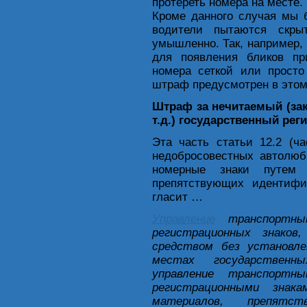
протереть номера на месте.
Кроме данного случая мы б
водители пытаются скры
умышленно. Так, например,
для появления бликов пр
номера сеткой или просто
штраф предусмотрен в этом
Штраф за нечитаемый (за
т.д.) государственный рег
Эта часть статьи 12.2 (ч
недобросовестных автолюб
номерные знаки путем 
препятствующих идентифик
гласит …
Управление
транспортным
регистрационных знако
средством без установл
местах государственн
управление транспортн
регистрационными знака
материалов, препят