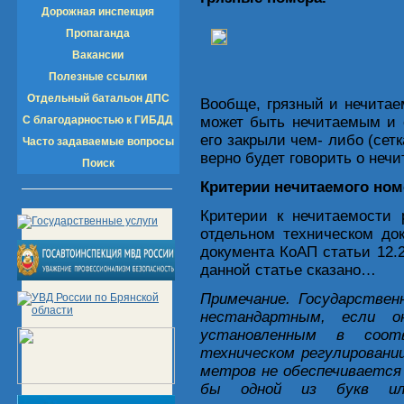
Дорожная инспекция
Пропаганда
Вакансии
Полезные ссылки
Отдельный батальон ДПС
Вообще, грязный и нечитаем
С благодарностью к ГИБДД
может быть нечитаемым и о
его закрыли чем- либо (сетк
Часто задаваемые вопросы
верно будет говорить о неч
Поиск
Критерии нечитаемого ном
Критерии к нечитаемости 
отдельном техническом до
документа КоАП статьи 12.2
данной статье сказано…
Примечание. Государствен
нестандартным, если о
установленным в соот
техническом регулировани
метров не обеспечивается
бы одной из букв или