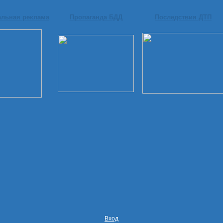
альная реклама
Пропаганда БДД
Последствия ДТП
Вход