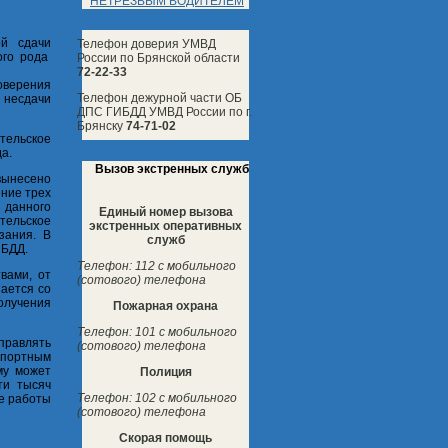
НЕТРЕЗВЫМ ВОДИТЕЛЕМ
ой сдачи
Телефон доверия УМВД
ого рода
России по Брянской области
72-22-33
оверения
Телефон дежурной части ОБ
 несдачи
ДПС ГИБДД УМВД России по г.
Брянску
74-71-02
ительское
а.
Вызов экстренных служб
вынесено
ение трех
 данного
Единый номер вызова
тельское
экстренных оперативных
зания. В
служб
ИБДД.
Телефон: 112 с мобильного
вами, от
(сотового) телефона
нается со
олучения
Пожарная охрана
Телефон: 101 с мобильного
управлять
(сотового) телефона
нспортным
му может
Полиция
ти тысяч
Телефон: 102 с мобильного
ые работы
(сотового) телефона
Скорая помощь