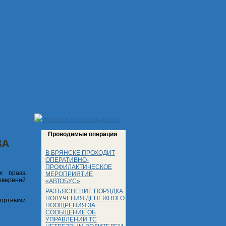
Версия для слабовидящих
Проводимые операции
ВА
В БРЯНСКЕ ПРОХОДИТ
ОПЕРАТИВНО-
ПРОФИЛАКТИЧЕСКОЕ
ых права
МЕРОПРИЯТИЕ
оверений
«АВТОБУС»
РАЗЪЯСНЕНИЕ ПОРЯДКА
ПОЛУЧЕНИЯ ДЕНЕЖНОГО
портными
ПООЩРЕНИЯ ЗА
СООБЩЕНИЕ ОБ
УПРАВЛЕНИИ ТС