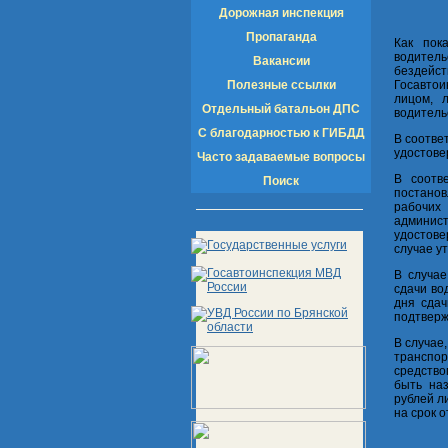
Дорожная инспекция
Пропаганда
Как пок
водитель
Вакансии
бездейст
Полезные ссылки
Госавтои
лицом, 
Отдельный батальон ДПС
водитель
С благодарностью к ГИБДД
В соотве
удостове
Часто задаваемые вопросы
В соотв
Поиск
постанов
рабочих
админист
удостове
случае у
В случае
сдачи во
дня сдач
подтверж
В случае
транспор
средство
быть на
рублей л
на срок о