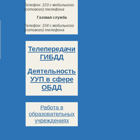
Телефон: 103 с мобильного
(сотового) телефона
Газовая служба
Телефон: 104 с мобильного
(сотового) телефона
Телепередачи
ГИБДД
Деятельность
УУП в сфере
ОБДД
Работа в
образовательных
учреждениях