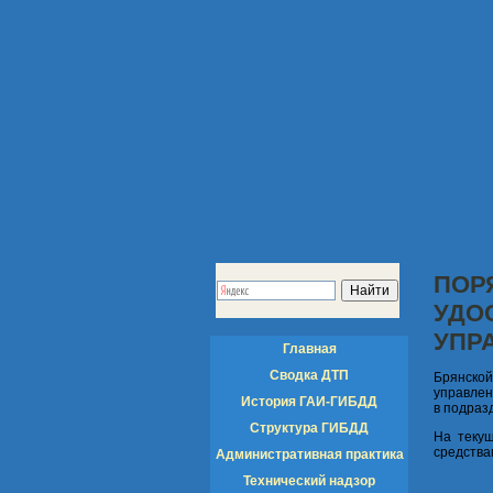
ПОР
УДО
УПР
Главная
Сводка ДТП
Брянско
управлен
История ГАИ-ГИБДД
в подраз
Структура ГИБДД
На теку
средства
Административная практика
Технический надзор