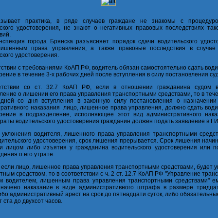
азывает практика, в ряде случаев граждане не знакомы с процедур
ского удостоверения, не знают о негативных правовых последствиях так
вий.
нспекция города Брянска разъясняет порядок сдачи водительского удост
лишенным права управления, а также правовые последствия в случае
ского удостоверения.
тствии с требованиями КоАП РФ, водитель обязан самостоятельно сдать вод
рение в течение 3-х рабочих дней после вступления в силу постановления суд
етствии со ст. 32.7 КоАП РФ, если в отношении гражданина судом 
ление о лишении его права управления транспортными средствами, то в теч
 дней со дня вступления в законную силу постановления о назначении
ративного наказания лицо, лишенное права управления, должно сдать води
рение в подразделение, исполняющее этот вид административного нака
траты водительского удостоверения гражданин должен подать заявление в Г
 уклонения водителя, лишенного права управления транспортными средст
дительского удостоверения, срок лишения прерывается. Срок лишения начи
и лицом либо изъятия у гражданина водительского удостоверения или п
дения о его утрате.
, если лицо, лишенное права управления транспортными средствами, будет 
тным средством, то в соответствии с ч. 2 ст. 12.7 КоАП РФ "Управление тра
м водителем, лишенным права управления транспортными средствами" е
значено наказание в виде административного штрафа в размере тридца
ибо административный арест на срок до пятнадцати суток, либо обязательн
т ста до двухсот часов.