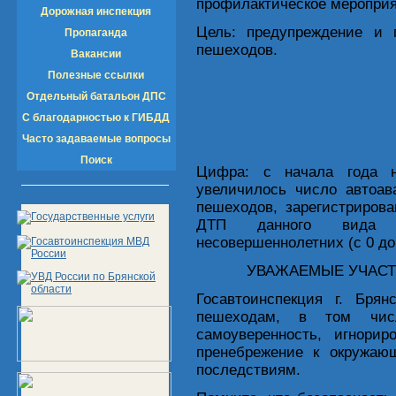
профилактическое мероприя
Дорожная инспекция
Цель: предупреждение и 
Пропаганда
пешеходов.
Вакансии
Полезные ссылки
Отдельный батальон ДПС
С благодарностью к ГИБДД
Часто задаваемые вопросы
Поиск
Цифра: с начала года н
увеличилось число автоав
пешеходов, зарегистрирова
ДТП данного вида п
несовершеннолетних (с 0 до
УВАЖАЕМЫЕ УЧАСТ
Госавтоинспекция г. Бря
пешеходам, в том числ
самоуверенность, игнори
пренебрежение к окружаю
последствиям.