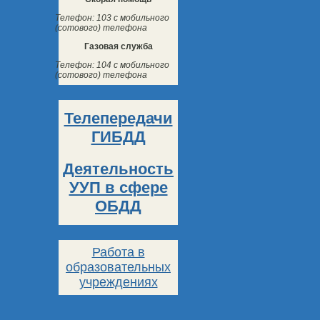
Телефон: 103 с мобильного
(сотового) телефона
Газовая служба
Телефон: 104 с мобильного
(сотового) телефона
Телепередачи
ГИБДД
Деятельность
УУП в сфере
ОБДД
Работа в
образовательных
учреждениях