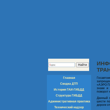
ИНФ
ТРА
Главная
Госавтои
запрещен
Сводка ДТП
«АЭРО ПА
знаки и
История ГАИ-ГИБДД
поворот 
Структура ГИБДД
Данный з
Административная практика
шести по
дороги о
Технический надзор