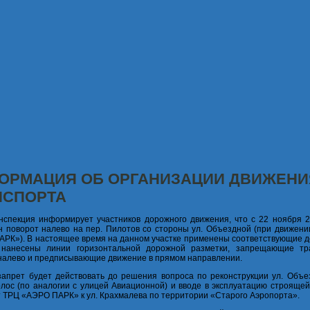
ОРМАЦИЯ ОБ ОРГАНИЗАЦИИ ДВИЖЕНИ
НСПОРТА
нспекция информирует участников дорожного движения, что с 22 ноября 2
 поворот налево на пер. Пилотов со стороны ул. Объездной (при движени
РК»). В настоящее время на данном участке применены соответствующие 
 нанесены линии горизонтальной дорожной разметки, запрещающие тр
налево и предписывающие движение в прямом направлении.
апрет будет действовать до решения вопроса по реконструкции ул. Объе
лос (по аналогии с улицей Авиационной) и вводе в эксплуатацию строящей
т ТРЦ «АЭРО ПАРК» к ул. Крахмалева по территории «Старого Аэропорта».