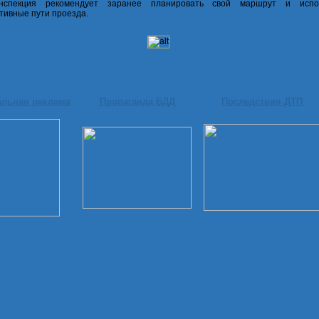
инспекция рекомендует заранее планировать свой маршрут и испо
тивные пути проезда.
альная реклама
Пропаганда БДД
Последствия ДТП