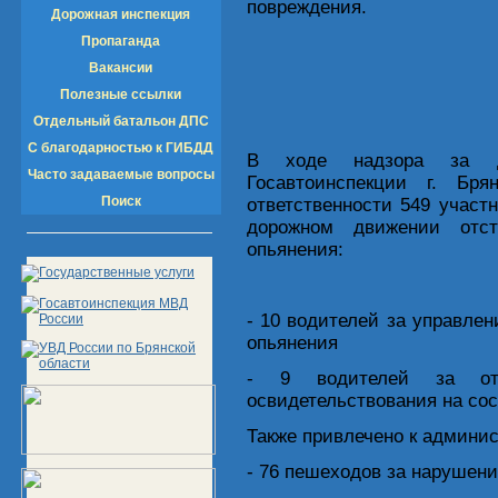
повреждения.
Дорожная инспекция
Пропаганда
Вакансии
Полезные ссылки
Отдельный батальон ДПС
С благодарностью к ГИБДД
В ходе надзора за до
Часто задаваемые вопросы
Госавтоинспекции г. Бря
Поиск
ответственности 549 участ
дорожном движении отст
опьянения:
- 10 водителей за управле
опьянения
- 9 водителей за отк
освидетельствования на сос
Также привлечено к админис
- 76 пешеходов за нарушен