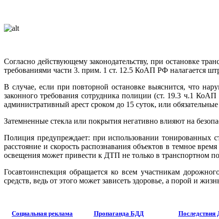
Согласно действующему законодательству, при остановке тран
требованиями части 3. прим. 1 ст. 12.5 КоАП РФ налагается ш
В случае, если при повторной остановке выяснится, что нар
законного требования сотрудника полиции (ст. 19.3 ч.1 КоАП
административный арест сроком до 15 суток, или обязательные 
Затемненные стекла или покрытия негативно влияют на безопас
Полиция предупреждает: при использовании тонированных ст
расстояние и скорость распознавания объектов в темное время
освещения может привести к ДТП не только в транспортном пот
Госавтоинспекция обращается ко всем участникам дорожног
средств, ведь от этого может зависеть здоровье, а порой и жи
Социальная реклама
Пропаганда БДД
Последствия