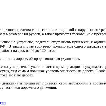
спортного средства с нанесенной тонировкой с нарушением треб
траф в размере 500 рублей, а также вручается требование о пре
ушение не устранено, водитель будет вновь привлечен к админи
 РФ). В таком случае водителю, помимо еще одного штрафа за т
работы на срок от 40 до 120 часов.
ность на дороге, обзор для водителя ухудшается.
екол у водителей увеличивается время реакции и ухудшается р
 суток, тем самым повышая уровень опасности на дороге. Особе
оке, но и во дворах.
о движения и призывает привести свои автомобили в соответс
знь участников дорожного движения.
 ДТП