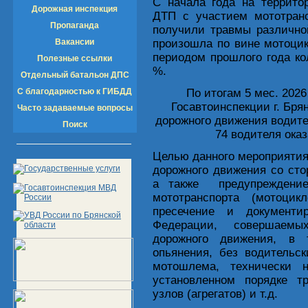
С начала года на террито
Дорожная инспекция
ДТП с участием мототранс
Пропаганда
получили травмы различно
Вакансии
произошла по вине мотоцик
периодом прошлого года к
Полезные ссылки
%.
Отдельный батальон ДПС
С благодарностью к ГИБДД
По итогам 5 мес. 202
Госавтоинспекции г. Бря
Часто задаваемые вопросы
дорожного движения водите
Поиск
74 водителя ока
Целью данного мероприятия
дорожного движения со сто
а также предупреждение
мототранспорта (мотоцик
пресечение и документи
Федерации, совершаемых
дорожного движения, в 
опьянения, без водительс
мотошлема, технически н
установленном порядке т
узлов (агрегатов) и т.д.